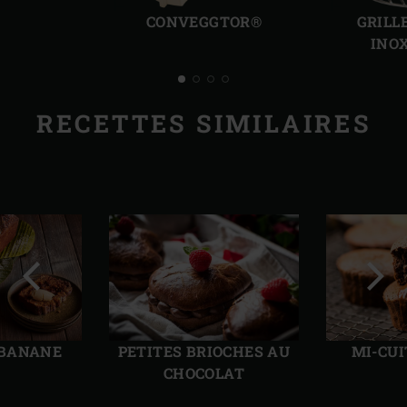
précédente
suiv
CONVEGGTOR®
GRILL
INO
RECETTES SIMILAIRES
Diapo
Diap
précédente
suiv
 BANANE
PETITES BRIOCHES AU
MI-CU
CHOCOLAT