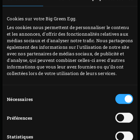
laissez refroidir la crème pâtissière au chocolat.
Pour les choux, nettoyez le poêlon et placez-le sur la
grille. Versez le lait et l’eau dans le poêlon, ajoutez le
Cookies sur votre Big Green Egg.
beurre et fermez le couvercle de l’EGG. Portez à
Les cookies nous permettent de personnaliser le contenu
et les annonces, d'offrir des fonctionnalités relatives aux
ébullition.
médias sociaux et d'analyser notre trafic. Nous partageons
Pendant ce temps, tamisez la farine et le sel.
également des informations sur l'utilisation de notre site
Incorporez la farine au mélange de lait. Continuez à
avec nos partenaires de médias sociaux, de publicité et
d'analyse, qui peuvent combiner celles-ci avec d'autres
remuer jusqu’à ce que la farine soit prête et que le
informations que vous leur avez fournies ou qu'ils ont
mélange forme une boule et se détache du fond du
collectées lors de votre utilisation de leurs services.
poêlon ; cela ne prend pas longtemps et peut être
fait exceptionnellement avec le couvercle de l’EGG
Sélection
ouvert.
Nécessaires
du
Retirez le poêlon de l’EGG et placez le mélange dans
consentement
un bol. Mélangez bien et, lorsque la boule a
Préférences
légèrement refroidi, incorporez les œufs un par un ;
attendez toujours pour ajouter l’œuf suivant que le
Statistiques