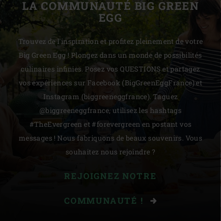
LA COMMUNAUTÉ BIG GREEN
EGG
Trouvez de l'inspiration et profitez pleinement de votre
Big Green Egg ! Plongez dans un monde de possibilités
culinaires infinies. Posez vos QUESTIONS et partagez
vos expériences sur Facebook (BigGreenEggFrance) et
Instagram (biggreeneggfrance). Taguez
@biggreeneggfrance, utilisez les hashtags
#TheEvergreen et #forevergreen en postant vos
messages ! Nous fabriquons de beaux souvenirs. Vous
souhaitez nous rejoindre ?
REJOIGNEZ NOTRE
COMMUNAUTÉ !