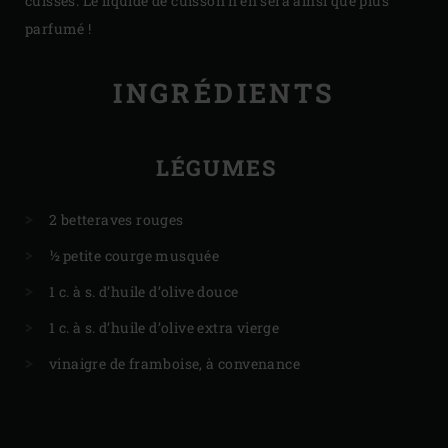
cuisses. Le liquide de cuisson n’en sera ainsi que plus
parfumé !
INGRÉDIENTS
LÉGUMES
2 betteraves rouges
½ petite courge musquée
1 c. à s. d’huile d’olive douce
1 c. à s. d’huile d’olive extra vierge
vinaigre de framboise, à convenance