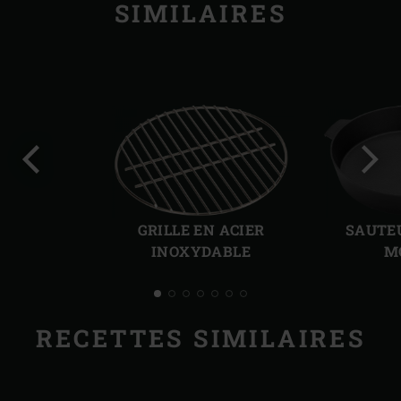
SIMILAIRES
Diapo
Diap
précédente
suiv
GRILLE EN ACIER
SAUTEU
INOXYDABLE
M
RECETTES SIMILAIRES