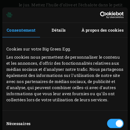
le jus. Mettez l’huile d’olive et l’échalote dans le petit
poêlon et faites revenir quelques minutes jusqu’à ce
que l’échalote soit translucide. Déglacez avec le jus
d’orange, le vin blanc, le Cointreau et le fond de
Consentement
Détails
À propos des cookies
gibier, et laissez épaissir jusqu’à obtenir la
consistance d’une sauce.
Cookies sur votre Big Green Egg.
Sortez le poêlon à sauce de l’EGG et passez la sauce
Les cookies nous permettent de personnaliser le contenu
dans une passoire. Ajoutez les grains de poivre vert,
et les annonces, d'offrir des fonctionnalités relatives aux
médias sociaux et d'analyser notre trafic. Nous partageons
reversez la sauce dans le poêlon et mettez-la de
également des informations sur l'utilisation de notre site
côté.
avec nos partenaires de médias sociaux, de publicité et
Déposez les cuisses de canard sur la demi-plaque de
d'analyse, qui peuvent combiner celles-ci avec d'autres
informations que vous leur avez fournies ou qu'ils ont
cuisson et faites-les griller env. 2 minutes.
collectées lors de votre utilisation de leurs services.
Retournez les cuisses de canard et faites-les de
nouveau griller 2 minutes. Rabattez le couvercle de
Sélection
l’EGG après chaque manipulation. Sortez les cuisses
Nécessaires
du
de canard et la demi-plaque de cuisson de l’EGG et
consentement