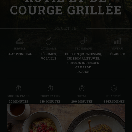
COURGE GRILLÉE
RECETTE
SERVICE
CATÉGORIE
TECHNIQUE
NIVEAU
PLAT PRINCIPAL
LÉGUMES,
CUISSON (PAIN/PIZZAS),
ÉLABORÉ
VOLAILLE
CUISSON À L’ÉTUVÉE,
CUISSON INDIRECTE,
GRILLADE,
POFFEN
MISE EN PLACE
PRÉPARATION
TOTAL
QUANTITÉ
20 MINUTES
180 MINUTES
200 MINUTES
4 PERSONNES