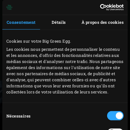
volume.
Beurrez un moule rond (Ø 20 cm env.), par exemple
Consentement
Détails
À propos des cookies
le couvercle du
faitout vert
. Formez une jolie boule
en repliant les côtés sous la pâte et posez-la sur le
moule, avec les raccords au-dessous. Recouvrez
Cookies sur votre Big Green Egg.
sans serrer de film alimentaire et laissez lever 30 à
Les cookies nous permettent de personnaliser le contenu
et les annonces, d'offrir des fonctionnalités relatives aux
35 minutes à un emplacement chaud à l’abri des
médias sociaux et d'analyser notre trafic. Nous partageons
courants d’air jusqu’à ce que la pâte ait doublé de
également des informations sur l'utilisation de notre site
volume.
avec nos partenaires de médias sociaux, de publicité et
d'analyse, qui peuvent combiner celles-ci avec d'autres
informations que vous leur avez fournies ou qu'ils ont
collectées lors de votre utilisation de leurs services.
Sélection
Nécessaires
du
consentement