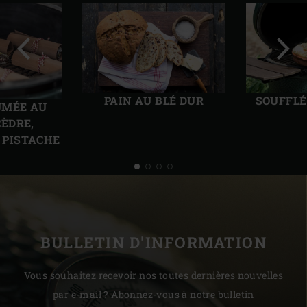
Diapo
Diap
précédente
suiv
PAIN AU BLÉ DUR
SOUFFLÉ
UMÉE AU
CÈDRE,
 PISTACHE
BULLETIN D'INFORMATION
Vous souhaitez recevoir nos toutes dernières nouvelles
par e-mail ? Abonnez-vous à notre bulletin