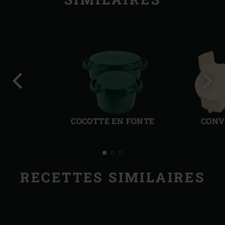
Diapo
Diap
précédente
suiv
COCOTTE EN FONTE
CONV
RECETTES SIMILAIRES