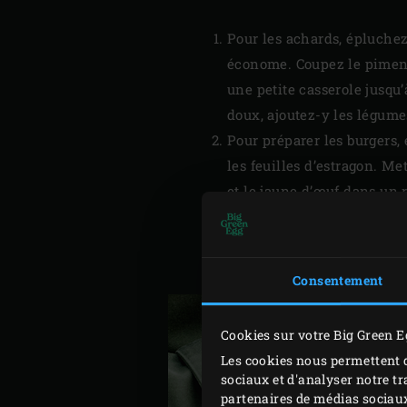
Pour les achards, épluchez 
économe. Coupez le piment 
une petite casserole jusqu’
doux, ajoutez-y les légumes
Pour préparer les burgers,
les feuilles d’estragon. Me
et le jaune d’œuf dans un 
Coupez le reste des gambas
pignons de pin à la prépar
gambas en 4 portions et fa
Consentement
Cookies sur votre Big Green E
Les cookies nous permettent d
sociaux et d'analyser notre tr
partenaires de médias sociaux