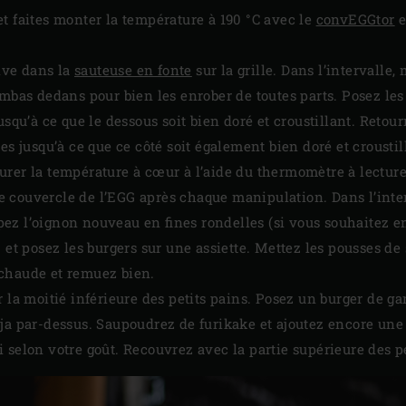
t faites monter la température à 190 °C avec le
convEGGtor
e
live dans la
sauteuse en fonte
sur la grille. Dans l’intervalle
mbas dedans pour bien les enrober de toutes parts. Posez les 
usqu’à ce que le dessous soit bien doré et croustillant. Retour
tes jusqu’à ce que ce côté soit également bien doré et croust
rer la température à cœur à l’aide du thermomètre à lecture
e couvercle de l’EGG après chaque manipulation. Dans l’inter
z l’oignon nouveau en fines rondelles (si vous souhaitez en 
 et posez les burgers sur une assiette. Mettez les pousses de
chaude et remuez bien.
r la moitié inférieure des petits pains. Posez un burger de g
ja par-dessus. Saupoudrez de furikake et ajoutez encore un
 selon votre goût. Recouvrez avec la partie supérieure des pe