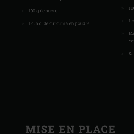
10
100 g de sucre
1 
1 c. à c. de curcuma en poudre
Ma
co
e
Sa
MISE EN PLACE