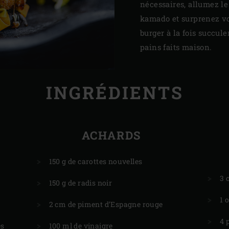
nécessaires, allumez le
kamado et surprenez vos
burger à la fois succule
pains faits maison.
INGRÉDIENTS
ACHARDS
150 g de carottes nouvelles
3 c
150 g de radis noir
1 
2 cm de piment d’Espagne rouge
4 
es
100 ml de vinaigre