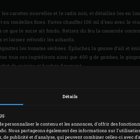
les carottes nouvelles et le radis noir, et détaillez-les en lo
en rondelles fines. Faites chauffer 100 ml d’eau avec le vin
à ce que le sucre ait fondu. Retirez du feu la casserole conten
 et laissez refroidir les achards.
 égouttez les tomates séchées. Épluchez la gousse d’ail et é
ttez tous ces ingrédients ainsi que 400 g de gambas, le ginge
robot de cuisine et hachez finement.
 en petits morceaux et émincez les oignons nouveaux. Incor
ation finement hachée aux gambas, salez et poivrez à conve
çonnez-les en forme de burger. Laissez prendre ces burgers d
Détails
gg.
e personnaliser le contenu et les annonces, d'offrir des fonctionn
afic. Nous partageons également des informations sur l'utilisation
, de publicité et d'analyse, qui peuvent combiner celles-ci avec 