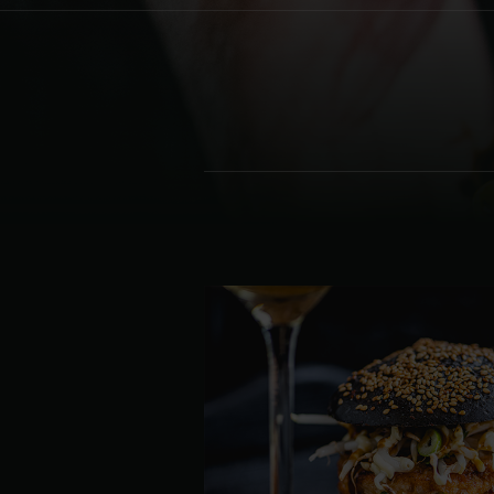
Denmark | Danmark
Estonia | Eesti
Finland | Suomi
France | France
Germany | Deutschland
Greece | Ελλάδα
Hungary | Magyarország