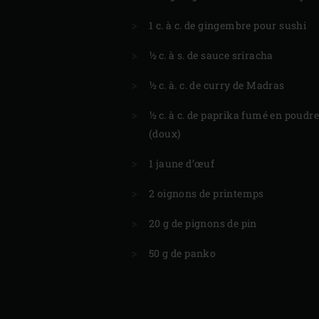
1 c. à c. de gingembre pour sushi
½ c. à s. de sauce sriracha
½ c. à. c. de curry de Madras
½ c. à c. de paprika fumé en poudr
(doux)
1 jaune d’œuf
2 oignons de printemps
20 g de pignons de pin
50 g de panko