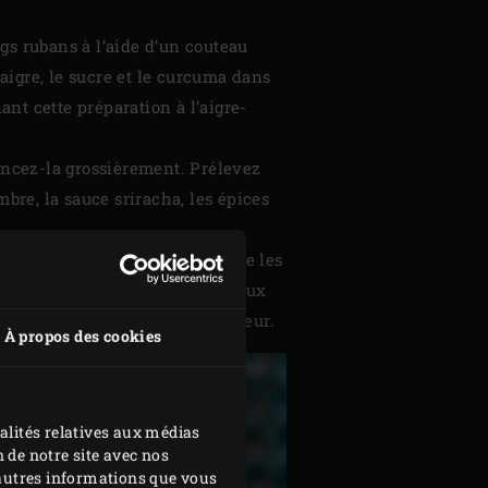
ngs rubans à l’aide d’un couteau
aigre, le sucre et le curcuma dans
ant cette préparation à l’aigre-
mincez-la grossièrement. Prélevez
mbre, la sauce sriracha, les épices
porez ces ingrédients ainsi que les
nance. Divisez la préparation aux
e gambas 1 heure au réfrigérateur.
À propos des cookies
alités relatives aux médias
 de notre site avec nos
d'autres informations que vous