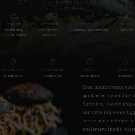
RECETTE
Slovenia | Slovenija
Spain | España
SERVICE
CATÉGORIE
TECHNIQUE
NIVEAU
DÉJEUNER,
CREVETTES,
CUISSON (PAIN/PIZZAS)
MOYEN
Sweden | Sverige
PLAT PRINCIPAL
POISSON
Switzerland (French) 
Switzerland | Schwei
MISE EN PLACE
PRÉPARATION
TOTAL
QUANTITÉ
Turkey | Türkiye
90 MINUTES
35 MINUTES
125 MINUTES
4 PIÈCES
Bien moins connu que le
gambas est cependant a
Surtout si vous le prép
sur votre Big Green Egg
servie avec le burger l
totalement inédit. Alor