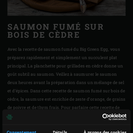
SAUMON FUMÉ SUR
BOIS DE CÈDRE
Avec la recette de saumon fumé du Big Green Egg, vous
préparez rapidement et simplement un succulent plat
principal. La planchette pour grillades en cèdre donne un
goût subtil au saumon. Veillez à saumurer le saumon
deux heures avant la préparation dans un mélange de sel
et d’épices. Dans cette recette de saumon fumé sur bois de
cèdre, la saumure est enrichie de zeste d’orange, de grains
de poivre et de thym frais. Pour parfaire cette recette de
Noël, servez des boules de brioche grillées !
Préparez du saumon fumé sur bois de cèdre avec le Big
Consentement
Détails
À propos des cookies