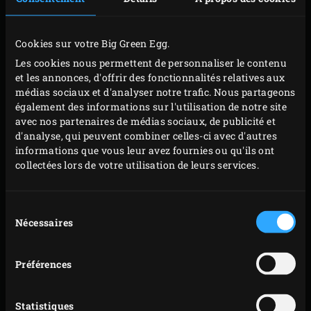
Green Egg
.
Cookies sur votre Big Green Egg.
Les cookies nous permettent de personnaliser le contenu
et les annonces, d'offrir des fonctionnalités relatives aux
médias sociaux et d'analyser notre trafic. Nous partageons
également des informations sur l'utilisation de notre site
avec nos partenaires de médias sociaux, de publicité et
d'analyse, qui peuvent combiner celles-ci avec d'autres
informations que vous leur avez fournies ou qu'ils ont
collectées lors de votre utilisation de leurs services.
Sélection
CARRÉ DE VEAU AVEC
Nécessaires
du
consentement
ROULEAUX DE
HARICOTS VERTS,
Préférences
CHAMPIGNONS FARCIS,
GRATIN DE POMMES DE
Statistiques