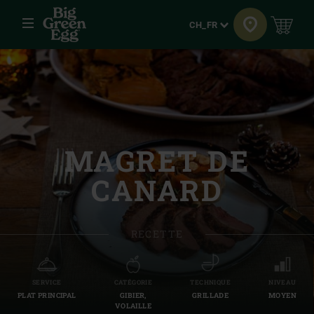
Menu
Langue
CH_FR
MAGRET DE
CANARD
RECETTE
SERVICE
CATÉGORIE
TECHNIQUE
NIVEAU
PLAT PRINCIPAL
GIBIER,
GRILLADE
MOYEN
VOLAILLE