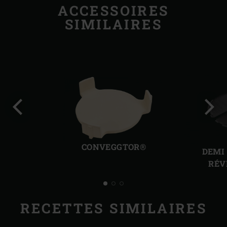
ACCESSOIRES
SIMILAIRES
Diapo
Diap
précédente
suiv
CONVEGGTOR®
DEMI
RÉV
RECETTES SIMILAIRES