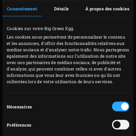
Placez la boîte sur la grille, refermez le couvercle de
Consentement
Détails
À propos des cookies
l’EGG et faites confire environ 30 minutes, jusqu’à
ce que les petits cubes de patate se ramollissent.
Cookies sur votre Big Green Egg.
Dans l’intervalle, battez un œuf avec la crème dans
Les cookies nous permettent de personnaliser le contenu
un saladier. Salez et poivrez à convenance. Épluchez
et les annonces, d'offrir des fonctionnalités relatives aux
le céleri-rave, puis coupez-le en fines tranches avec
médias sociaux et d'analyser notre trafic. Nous partageons
également des informations sur l'utilisation de notre site
les deux autres patates sur une mandoline. Versez
avec nos partenaires de médias sociaux, de publicité et
le tout dans le mélange d’œuf et de crème. Veillez à
d'analyse, qui peuvent combiner celles-ci avec d'autres
ce que les légumes soient entièrement recouverts
informations que vous leur avez fournies ou qu'ils ont
collectées lors de votre utilisation de leurs services.
par le mélange.
Retirez la boîte contenant les petits cubes de patate
Sélection
de la grille et versez le contenu dans une passoire,
Nécessaires
du
récupérez la graisse dans un plat pour y conserver
consentement
les cuisses de canard que vous n’utilisez pas. Retirez
Préférences
l’ail et l’oignon et laissez égoutter les cubes de
patates douces. Recouvrez la boîte de papier