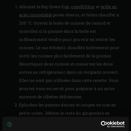
Allumez le Big Green Egg,
convEGGtor
et
grille en
acier inoxydable
posés dessus, et faites chauffer à
200 °C. Ouvrez la boîte de cuisses de canard et
contrôlez si la graisse dans la boîte est
suffisamment tendre pour pouvoir en retirer les
cuisses. Le cas échéant, chauffez brièvement pour
sortir les cuisses plus facilement de la graisse.
Décortiquez deux cuisses et conservez les deux
autres au réfrigérateur dans un récipient couvert.
Elles ne sont pas utilisées dans cette recette. Vous
pourrez vous en servir pour préparer à un autre
moment de
rillettes
délicieuses.
Épluchez les patates douces et coupez-en une en
petits cubes. Débitez le reste du gingembre en
tranches. Pelez et coupez l’ail et l’oignon en deux et
mettez-les dans la graisse restée dans la boîte.