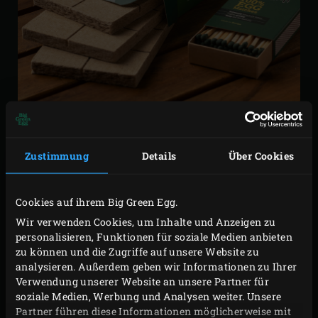
Zustimmung
Details
Über Cookies
Mit den Anz
ü
ndw
ü
rfeln (Charcoal Starters) hast du den
perfekten Start ins EGGen. Damit kannst du die Holzkohle
Cookies auf ihrem Big Green Egg.
im Big Green Egg sicher anz
ü
nden – ganz ohne
Wir verwenden Cookies, um Inhalte und Anzeigen zu
Anz
ü
ndfl
ü
ssigkeit oder chemische Zus
ä
tze. Die
personalisieren, Funktionen für soziale Medien anbieten
Anz
ü
ndw
ü
rfel bestehen aus gepressten Holzfasern, so
zu können und die Zugriffe auf unsere Website zu
analysieren. Außerdem geben wir Informationen zu Ihrer
dass weder (schwarzer) Rauch noch unangenehmer
Verwendung unserer Website an unsere Partner für
Petroleumgeruch entsteht.
soziale Medien, Werbung und Analysen weiter. Unsere
Partner führen diese Informationen möglicherweise mit