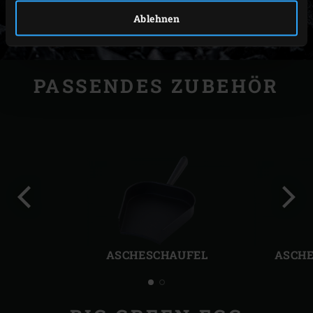
Ablehnen
PASSENDES ZUBEHÖR
Vorherige
Näch
Folie
Folie
ASCHESCHAUFEL
ASCHE