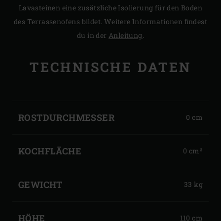
Lavasteinen eine zusätzliche Isolierung für den Boden
des Terrassenofens bildet. Weitere Informationen findest
du in der
Anleitung
.
TECHNISCHE DATEN
BIG
GEMÜTLICH
GREEN
AM
ROSTDURCHMESSER
0 cm
FEUER
EGG
CHIMINEA
KOCHFLÄCHE
0 cm²
GEWICHT
33 kg
HÖHE
110 cm