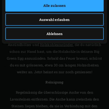
Alle zulassen
ANZÜNDEN UND
REINIGUNG
Auswahl erlauben
Anzünden
Ablehnen
Zum einfachen Anzünden verwendest du ein paar
Anzündhölzer und
Holzkohleanzünder
, die du natürlich
schon zur Hand hast, um die Holzkohle in deinem Big
Green Egg anzuzünden. Sobald das Feuer brennt, schürst
du es mit grösseren, etwa 30 cm langen Holzscheiten
weiter an. Jetzt heisst es nur noch geniessen!
Reinigung
Regelmässig die überschüssige Asche von den
Lavasteinen entfernen. Die Asche kann zwischen den
Steinen liegen bleiben, da sie in Verbindung mit den