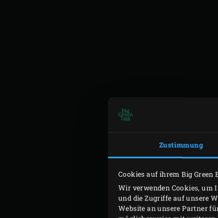
Die Kartoffeln schälen un
Zustimmung
und die Kartoffeln bissfe
Wasser in einem Topf zum 
Cookies auf ihrem Big Green 
in einem Topf mit Wasser 
Wir verwenden Cookies, um In
und die Zugriffe auf unsere 
Die grünen Bohnen abgiess
Website an unsere Partner fü
abkühlen lassen. Die Eier