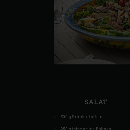
SALAT
500 g Frühkartoffeln
250 g feine grüne Bohnen