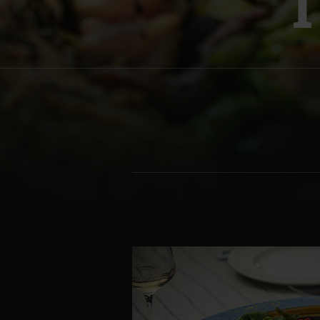
Denmark | Danmark
Estonia | Eesti
Finland | Suomi
France | France
Germany | Deutschland
Greece | Ελλάδα
Hungary | Magyarország