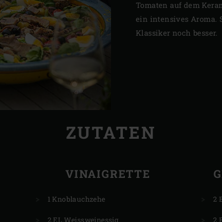
Tomaten auf dem Keram
ein intensives Aroma. 
Klassiker noch besser.
ZUTATEN
VINAIGRETTE
1 Knoblauchzehe
2 
2 EL Weissweinessig
2 