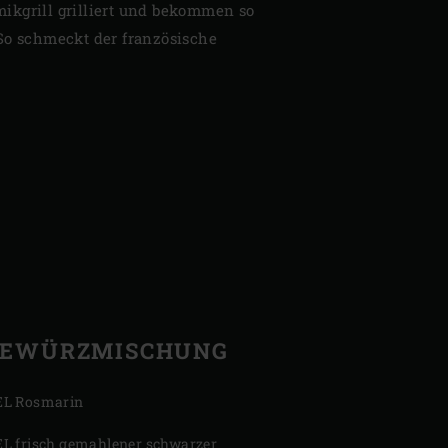
ikgrill grilliert und bekommen so
So schmeckt der französische
GEWÜRZMISCHUNG
EL Rosmarin
EL frisch gemahlener schwarzer