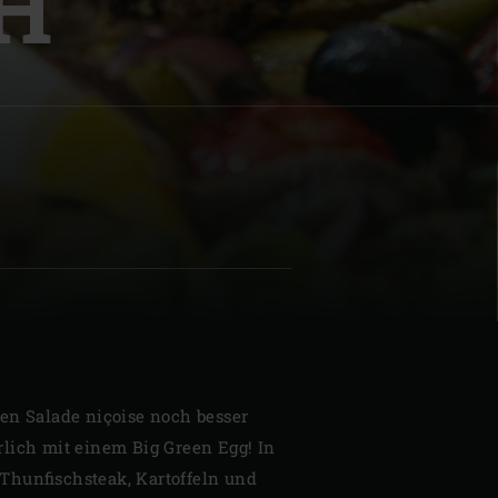
H
| Schweiz (Français)
z
en Salade niçoise noch besser
lich mit einem Big Green Egg! In
Thunfischsteak, Kartoffeln und