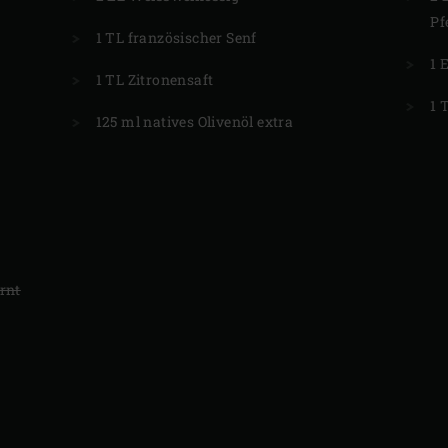
Pf
1 TL französischer Senf
1 
1 TL Zitronensaft
1 
125 ml natives Olivenöl extra
rnt