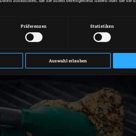
Daten zusammen, die Sie ihnen bereitgestellt haben oder die sie
en Egg anzünden und zusammen mit dem
Gusseisenrost
auf 
latblätter abzupfen. Die roten Zwiebeln schälen und in Stre
oblauch schälen und die Zehe pressen. Alle Zutaten für die 
Präferenzen
Statistiken
tt pürieren.
ie Rosmarinnadeln abzupfen und fein hacken. Alle Zutaten
mit den abgekühlten Kartoffeln mischen. Den Salat in eine g
Auswahl erlauben
hneiden.