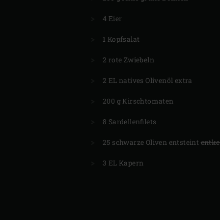
4 Eier
1 Kopfsalat
2 rote Zwiebeln
2 EL natives Olivenöl extra
200 g Kirschtomaten
8 Sardellenfilets
25 schwarze Oliven entsteint
entke
3 EL Kapern