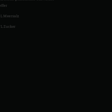
effer
EL Meersalz
TL Zucker