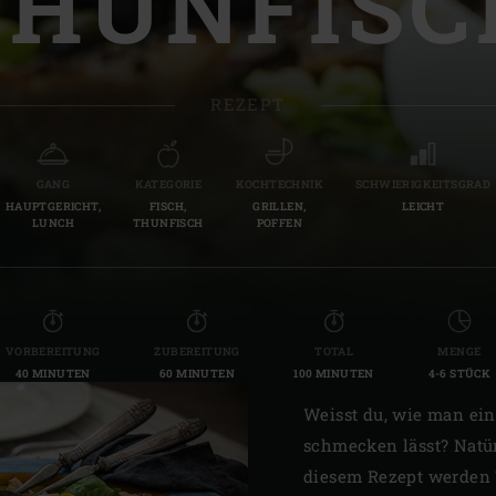
THUNFISC
Slovenia | Slovenija
Spain | España
REZEPT
Sweden | Sverige
Switzerland (French) 
GANG
KATEGORIE
KOCHTECHNIK
SCHWIERIGKEITSGRAD
HAUPTGERICHT,
FISCH,
GRILLEN,
LEICHT
Switzerland | Schwei
LUNCH
THUNFISCH
POFFEN
Turkey | Türkiye
VORBEREITUNG
ZUBEREITUNG
TOTAL
MENGE
40 MINUTEN
60 MINUTEN
100 MINUTEN
4-6 STÜCK
Weisst du, wie man ein
schmecken lässt? Natür
diesem Rezept werden 