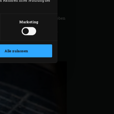
 im Rahmen Ihrer Nutzung der
250 °C erhitzen.
ifen schneiden.
Vinaigrette in eine Schüssel geben
Marketing
 mischen und auf einem Teller
rosse Schüssel geben. Die Eier
Alle zulassen