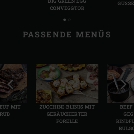
BIG GREEN EGG
GUSSE
CONVEGGTOR
PASSENDE MENÜS
Vorherige
Näch
Folie
Folie
OEUF MIT
ZUCCHINI-BLINIS MIT
BEEF
-RUB
GERÄUCHERTER
GEG
FORELLE
RINDF
BULG