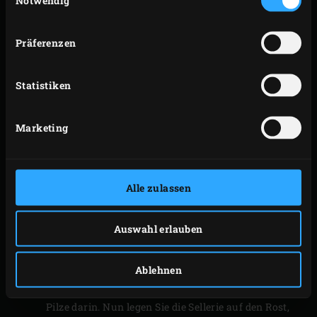
Notwendig
Kräutern und legen alles auf den Cast Iron Grid.
Garen Sie das Fleisch, bis es eine Kerntemperatur
Präferenzen
von 53 °C erreicht hat. Wenn das Karree und das
Filet bzw. die Lende eine Kerntemperatur von
Statistiken
ungefähr 45 °C erreicht haben, entfernen Sie die
Folie von der Roulade, legen sie ins EGG zurück und
Marketing
grillen sie von allen Seiten. Inzwischen putzen Sie
die Pilze und halbieren die längeren
Maronenröhrlinge. Schneiden Sie die Sellerie in
Alle zulassen
dicke Scheiben und schälen Sie diese. Dann nehmen
Sie den Knoblauch aus dem Öl.
Nehmen Sie das ganze Lammfleisch vom Rost und
Auswahl erlauben
lassen es eine Zeit lang unter Alufolie ruhen.
Erhitzen Sie einen Spritzer Grill-Öl in einer
Ablehnen
ofenfesten Pfanne auf dem Rost und braten Sie die
Pilze darin. Nun legen Sie die Sellerie auf den Rost,