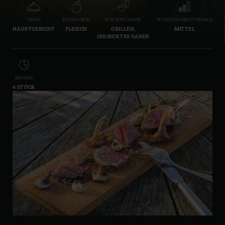
GANG
KATEGORIE
KOCHTECHNIK
SCHWIERIGKEITSGRAD
HAUPTGERICHT
FLEISCH
GRILLEN,
MITTEL
INDIREKTES GAREN
MENGE
4 STÜCK