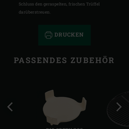
Schluss den geraspelten, frischen Trüffel
darüberstreuen.
DRUCKEN
PASSENDES ZUBEHÖR
Vorherige
Näch
Folie
Folie