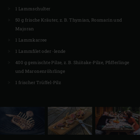
1 Lammschulter
50 g frische Kräuter, z. B. Thymian, Rosmarin und
Majoran
1 Lammkarree
1 Lammfilet oder -lende
400 g gemischte Pilze, z. B. Shiitake-Pilze, Pfifferlinge
und Maronenröhrlinge
1 frischer Trüffel-Pilz