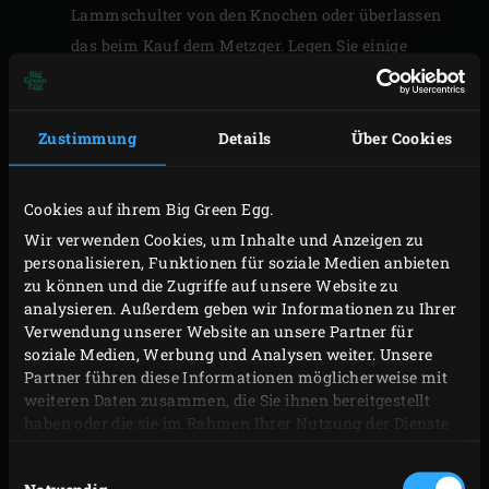
Lammschulter von den Knochen oder überlassen
das beim Kauf dem Metzger. Legen Sie einige
Rosmarin- und Thymianzweige beiseite, zerhacken
Sie die Hälfte der Kräuter und schneiden Sie den
Rest in grobe Stücke. Würzen Sie die Lammschulter
Zustimmung
Details
Über Cookies
mit Salz, Pfeffer und den gehackten Kräutern. Dann
rollen Sie das Fleisch auf und wickeln es fest in
Cookies auf ihrem Big Green Egg.
Alufolie ein. Legen Sie die mit Folie bedeckte
Wir verwenden Cookies, um Inhalte und Anzeigen zu
Roulade auf den Rost und lassen Sie sie garen, bis
personalisieren, Funktionen für soziale Medien anbieten
zu können und die Zugriffe auf unsere Website zu
sie eine Kerntemperatur von 53 °C erreicht hat.
analysieren. Außerdem geben wir Informationen zu Ihrer
Danach nehmen Sie die Roulade aus dem EGG.
Verwendung unserer Website an unsere Partner für
Entfernen Sie den Rost und den ConvEGGtor und
soziale Medien, Werbung und Analysen weiter. Unsere
Partner führen diese Informationen möglicherweise mit
setzen Sie den
Cast Iron Grid
ein. Erhöhen Sie die
weiteren Daten zusammen, die Sie ihnen bereitgestellt
Temperatur auf 150 °C. In der Zwischenzeit
haben oder die sie im Rahmen Ihrer Nutzung der Dienste
bestreuen Sie das Lammkarree und das Filet bzw.
gesammelt haben.
Einwilligungsauswahl
die Lende mit Pfeffer, Salz und den grob gehackten