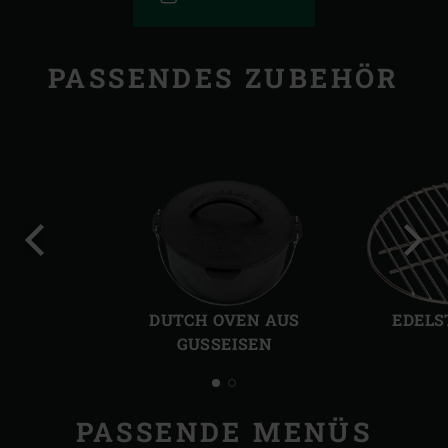
PASSENDES ZUBEHÖR
Vorherige
Näch
Folie
Folie
DUTCH OVEN AUS
EDELS
GUSSEISEN
PASSENDE MENÜS