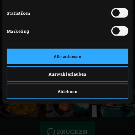
kann. Den Dutch Oven aus dem EGG nehmen und
Statistiken
den Thymian entfernen. Die Kürbisse schälen,
halbieren und die Samen herausschaben. Das
Fruchtfleisch in grobe Stücke schneiden und in den
Marketing
Dutch Oven geben. Nun die Suppe mit dem
Stabmixer pürieren und durch ein Sieb giessen. Die
Suppe mit Pfeffer und Salz abschmecken.
Alle zulassen
Den Feta in Würfel schneiden und über acht
Suppengläser verteilen. Die Suppe in die Gläser
Auswahl erlauben
giessen und mit der Gartenkresse garnieren.
Ablehnen
DRUCKEN