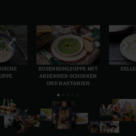
Vorherige
Näch
Folie
Folie
DISCHE
ROSENKOHLSUPPE MIT
SELL
UPPE
ARDENNER-SCHINKEN
UND KASTANIEN