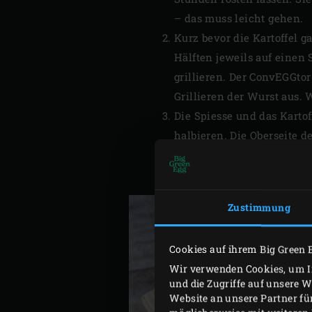
– das muss leicht gehen.
Kurz bevor die Kartoffel 
Hälften jeweils auf einen 
grillieren. Der ConvEGGt
Grillieren der Wurst aus. 
Die Spiesse und das Kart
halbieren. Die Oberseite 
Kartoffel(n) stecken. Den
einen Wurstspiess legen, 
Zustimmung
Cookies auf ihrem Big Green 
Wir verwenden Cookies, um In
und die Zugriffe auf unsere 
Website an unsere Partner fü