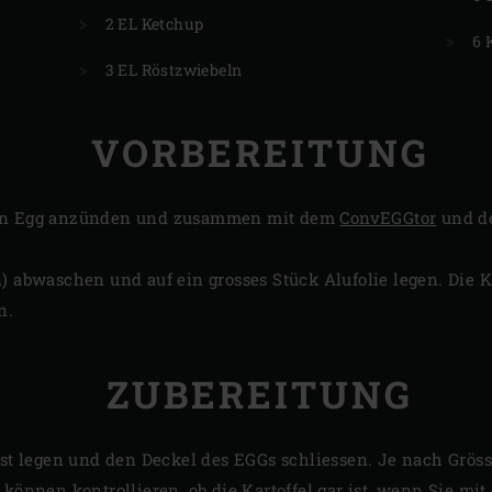
2 EL Ketchup
6 
3 EL Röstzwiebeln
VORBEREITUNG
en Egg anzünden und zusammen mit dem
ConvEGGtor
und 
) abwaschen und auf ein grosses Stück Alufolie legen. Die K
n.
ZUBEREITUNG
ost legen und den Deckel des EGGs schliessen. Je nach Grösse
 können kontrollieren, ob die Kartoffel gar ist, wenn Sie m