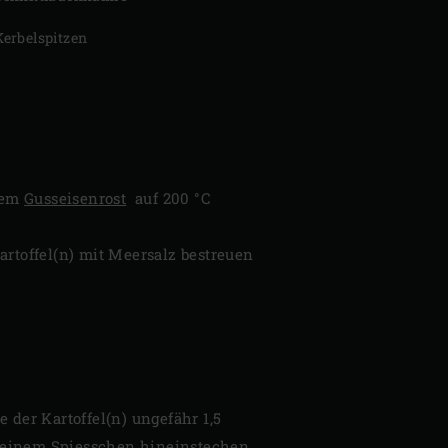
Kerbelspitzen
dem
Gusseisenrost
auf 200 °C
artoffel(n) mit Meersalz bestreuen
 der Kartoffel(n) ungefähr 1,5
it einem Spiesschen hineinstechen