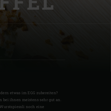
FFEL
| Schweiz (Français)
z
ndern etwas im EGG zubereiten?
 bei ihnen meistens sehr gut an.
Wurstspiessli noch eine