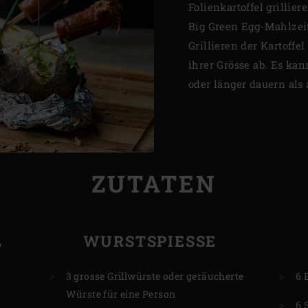
Folienkartoffel grillie
Big Green Egg-Mahlzei
Grillieren der Kartoffe
ihrer Grösse ab. Es ka
oder länger dauern als
ZUTATEN
L
WURSTSPIESSE
g
3 grosse Grillwürste oder geräucherte
6 
Würste für eine Person
6 