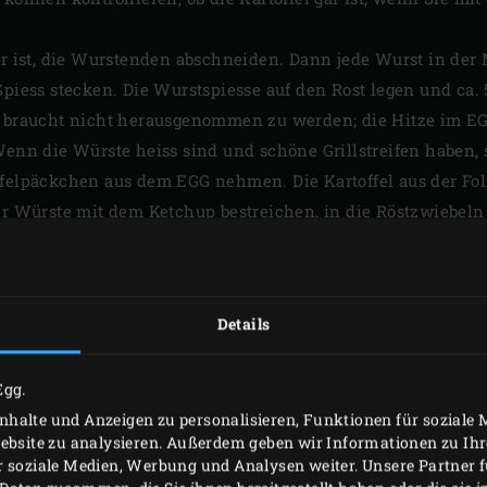
gar ist, die Wurstenden abschneiden. Dann jede Wurst in de
Spiess stecken. Die Wurstspiesse auf den Rost legen und ca.
or braucht nicht herausgenommen zu werden; die Hitze im E
Wenn die Würste heiss sind und schöne Grillstreifen haben, s
offelpäckchen aus dem EGG nehmen. Die Kartoffel aus der F
der Würste mit dem Ketchup bestreichen, in die Röstzwiebeln
 Frischkäse-Dipp darauf geben und mit Schnittlauch und Kerb
ein wenig von der Folienkartoffel hinzufügen und etwas Fri
Details
Egg.
halte und Anzeigen zu personalisieren, Funktionen für soziale
Website zu analysieren. Außerdem geben wir Informationen zu I
r soziale Medien, Werbung und Analysen weiter. Unsere Partner 