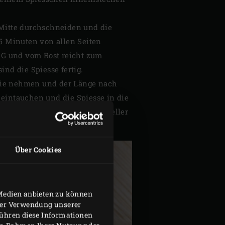
r Mitte durchschneiden und die
 5 Minuten von allen Seiten
GG und vom Rost reicht zum
ind die Spiesse fertig.
olie nehmen und der Länge nach
 eintauchen und die Spiesse in die
el garnieren. Nun auf jeden Teller
schkäse-Dipp daneben legen.
Über Cookies
 Medien anbieten zu können
hrer Verwendung unserer
führen diese Informationen