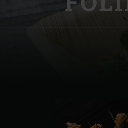
FOL
Denmark | Danmark
Estonia | Eesti
Finland | Suomi
France | France
Germany | Deutschland
Greece | Ελλάδα
Hungary | Magyarország