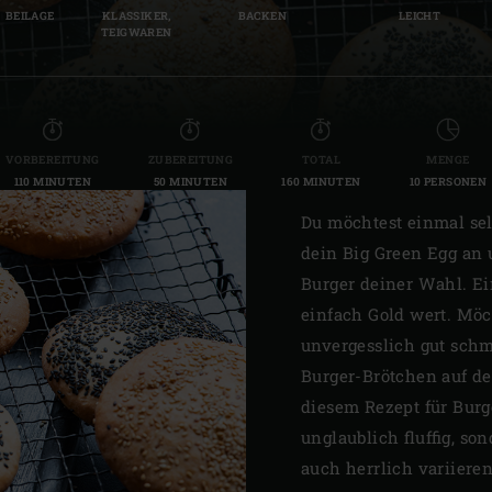
BEILAGE
KLASSIKER,
BACKEN
LEICHT
Slovenia | Slovenija
TEIGWAREN
Spain | España
Sweden | Sverige
VORBEREITUNG
ZUBEREITUNG
TOTAL
MENGE
Switzerland (French) 
110 MINUTEN
50 MINUTEN
160 MINUTEN
10 PERSONEN
Switzerland | Schwei
Du möchtest einmal se
dein Big Green Egg an u
Turkey | Türkiye
Burger deiner Wahl. Ein
einfach Gold wert. Möc
unvergesslich gut schm
Burger-Brötchen auf d
diesem Rezept für Burg
unglaublich fluffig, s
auch herrlich variiere