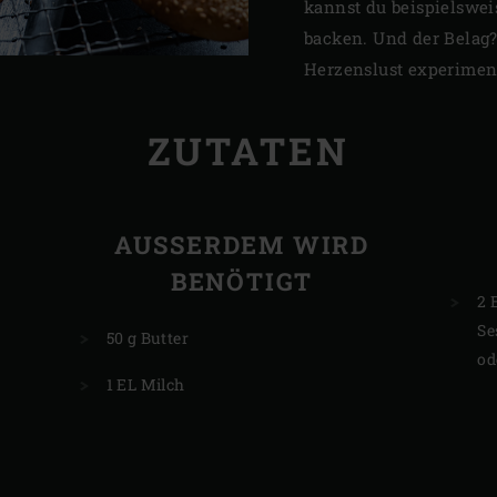
kannst du beispielswe
backen. Und der Belag
Herzenslust experimen
ZUTATEN
AUSSERDEM WIRD
BENÖTIGT
2 
Se
50 g Butter
od
1 EL Milch