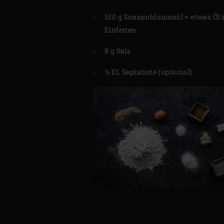
100 g Sonnenblumenöl + etwas Öl
Einfetten
8 g Salz
½ EL Sepiatinte (optional)