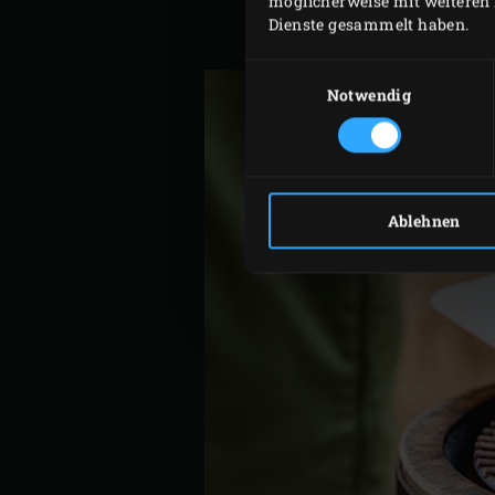
möglicherweise mit weiteren 
damit bestreichen. Die Br
Dienste gesammelt haben.
mit der Frischhaltefolie 
Einwilligungsauswahl
Notwendig
Ablehnen