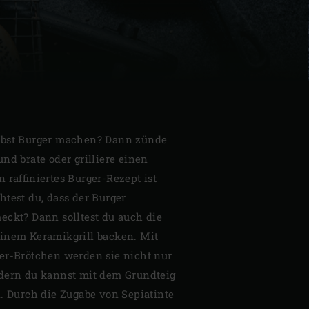
| Schweiz (Français)
z
lbst Burger machen? Dann zünde
nd brate oder grilliere einen
 raffiniertes Burger-Rezept ist
htest du, dass der Burger
eckt? Dann solltest du auch die
einem Keramikgrill backen. Mit
er-Brötchen werden sie nicht nur
ondern du kannst mit dem Grundteig
n. Durch die Zugabe von Sepiatinte