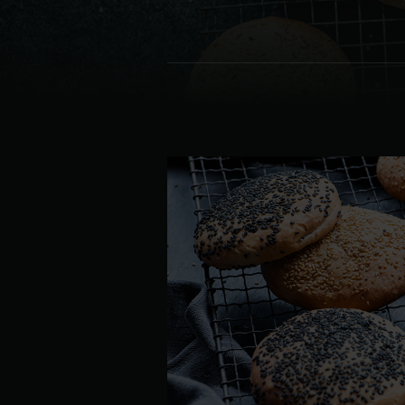
Denmark | Danmark
Estonia | Eesti
Finland | Suomi
France | France
Germany | Deutschland
Greece | Ελλάδα
Hungary | Magyarország