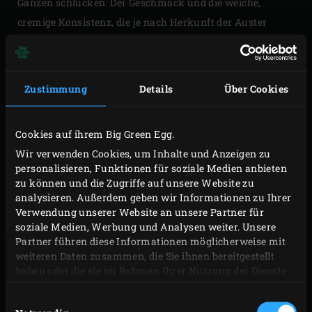
Ganzen schlucken. Der Geschmack und die weiche,
cremige Konsistenz, die je nach Herkunft der Auster
unterschiedlich ist, kommen am besten zur Geltung,
wenn die Auster vor dem Schlucken gekaut wird. Das gilt
auch für die im Big Green Egg zubereiteten Austern, denn
Zustimmung
Details
Über Cookies
beim Kauen schmeckt man wirklich, was man isst. Rohe
Austern sollten auch nicht mit Zitronensaft beträufelt
Cookies auf ihrem Big Green Egg.
werden, da sonst der spezifische Geschmack der rohen
Wir verwenden Cookies, um Inhalte und Anzeigen zu
Auster verloren geht. Bei Bedarf können sie mit frisch
personalisieren, Funktionen für soziale Medien anbieten
gemahlenem Pfeffer bestreut oder mit einigen Tropfen
zu können und die Zugriffe auf unsere Website zu
analysieren. Außerdem geben wir Informationen zu Ihrer
eines guten Olivenöls beträufelt werden.
Verwendung unserer Website an unsere Partner für
soziale Medien, Werbung und Analysen weiter. Unsere
Partner führen diese Informationen möglicherweise mit
weiteren Daten zusammen, die Sie ihnen bereitgestellt
haben oder die sie im Rahmen Ihrer Nutzung der Dienste
gesammelt haben.
Einwilligungsauswahl