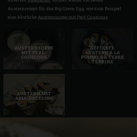
Austernrezept für das Big Green Egg, wie zum Beispiel
eine köstliche
Austernsuppe mit Perl-Couscous
.
AUSTERNSUPPE
GEFÜLLTE
MIT PERL-
AUSTERN À LA
COUSCOUS
POMME DE TERRE
TSARINE
AUSTERN MIT
ASIA-DRESSING