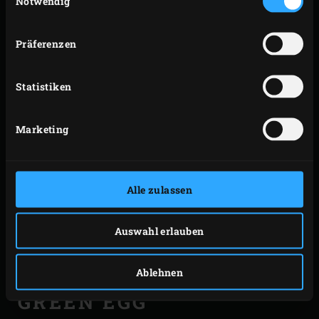
Notwendig
Präferenzen
Statistiken
Marketing
Alle zulassen
Auswahl erlauben
Ablehnen
AUSTERN AUS DEM BIG
GREEN EGG