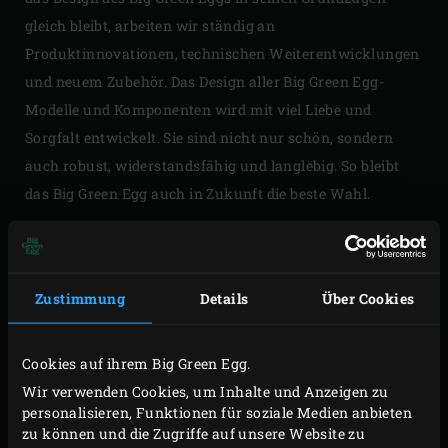
gleich bleibt, arbeiten wir ständig an
Produktinnovationen, technischen Weiterentwicklungen
und neuem Zubehör. Das Design aller Big Green Egg-
Modelle und Komponenten wird mit viel Liebe und
Sorgfalt entwickelt. Sie sind nicht nur schön, sondern
auch robust, widerstandsfähig und langlebig. So bleibt
das Big Green Egg auch in Zukunft die beste Wahl.
Zustimmung
Details
Über Cookies
Cookies auf ihrem Big Green Egg.
Wir verwenden Cookies, um Inhalte und Anzeigen zu
personalisieren, Funktionen für soziale Medien anbieten
zu können und die Zugriffe auf unsere Website zu