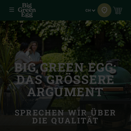
Menü
Sprache
CH
BIG GREEN EGG:
DAS GRÖSSERE
ARGUMENT
SPRECHEN WIR ÜBER
DIE QUALITÄT