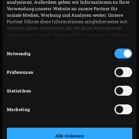
analysieren. Außerdem geben wir Informationen zu Ihrer
Verwendung unserer Website an unsere Partner für
soziale Medien, Werbung und Analysen weiter. Unsere
Partner führen diese Informationen möglicherweise mit
weiteren Daten zusammen, die Sie ihnen bereitgestellt
haben oder die sie im Rahmen Ihrer Nutzung der Dienste
gesammelt haben.
Einwilligungsauswahl
Notwendig
Präferenzen
Statistiken
DIE KERAMIK
Marketing
Die
Keramik
des Big Green Eggs ist einzigartig und das
liegt an ihrer Qualität. Das Big Green Egg wird aus bester
Alle zulassen
technischer Keramik hergestellt. Es besteht aus einer