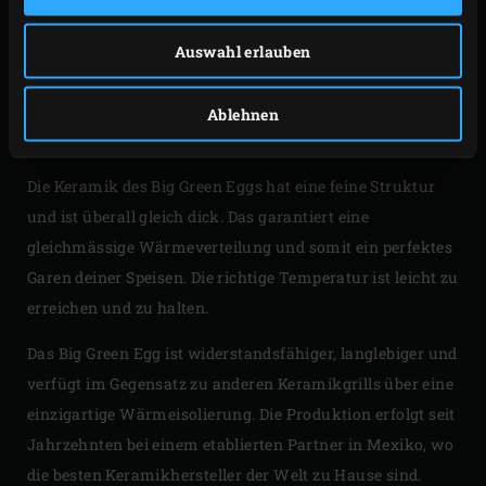
speziellen Zusammensetzung von Rohstoffen und wird in
einem langen Prozess bei hoher Temperatur gebrannt.
Auswahl erlauben
Unser Big Green Egg hält höchsten Temperaturen
mühelos stand. Die Keramik reflektiert die Hitze sehr gut
Ablehnen
und hält ein Leben lang.
Die Keramik des Big Green Eggs hat eine feine Struktur
und ist überall gleich dick. Das garantiert eine
gleichmässige Wärmeverteilung und somit ein perfektes
Garen deiner Speisen. Die richtige Temperatur ist leicht zu
erreichen und zu halten.
Das Big Green Egg ist widerstandsfähiger, langlebiger und
verfügt im Gegensatz zu anderen Keramikgrills über eine
einzigartige Wärmeisolierung. Die Produktion erfolgt seit
Jahrzehnten bei einem etablierten Partner in Mexiko, wo
die besten Keramikhersteller der Welt zu Hause sind.