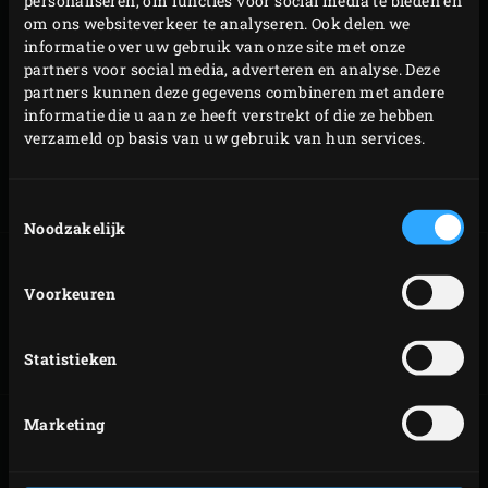
personaliseren, om functies voor social media te bieden en
versgebakken brood en taarten schuift. De lange grip
om ons websiteverkeer te analyseren. Ook delen we
informatie over uw gebruik van onze site met onze
zorgt ervoor dat je je handen niet verbrandt en hij ligt
partners voor social media, adverteren en analyse. Deze
prettig en comfortabel in je hand. Wie heeft er nog ruimte
partners kunnen deze gegevens combineren met andere
voor een slice?
informatie die u aan ze heeft verstrekt of die ze hebben
verzameld op basis van uw gebruik van hun services.
Toestemmingsselectie
Productcode
127761
Noodzakelijk
Voorkeuren
PIZZA
KLASSIEKE
MARGHERITA
FLAMMKUCHEN
Statistieken
Marketing
APFELSTRUDEL