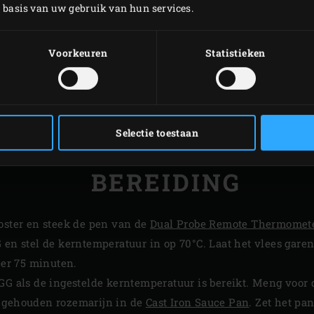
p basis van uw gebruik van hun services.
Voorkeuren
Statistieken
Selectie toestaan
BEREIDING
ooster en steek de pen van de
Dual Probe Remote Thermomet
 en stel de kerntemperatuur in op 70°C. Laat het vlees gare
eer 75 minuten.
GG als de ingestelde kerntemperatuur is bereikt. Meng voor
t gehouden rozemarijn in de
Cast Iron Sauce Pan
. Zet het pan