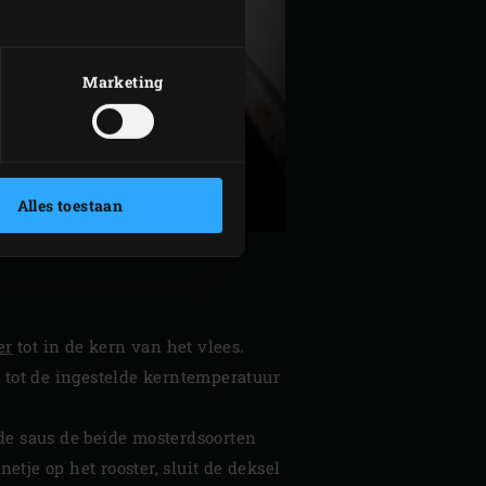
Marketing
Alles toestaan
er
tot in de kern van het vlees.
n tot de ingestelde kerntemperatuur
 de saus de beide mosterdsoorten
netje op het rooster, sluit de deksel