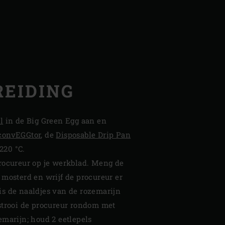
EIDING
l
in de Big Green Egg aan en
convEGGtor
, de
Disposable Drip Pan
 220 °C.
rocureur op je werkblad. Meng de
 mosterd en wrijf de procureur er
s de naaldjes van de rozemarijn
estrooi de procureur rondom met
emarijn; houd 2 eetlepels