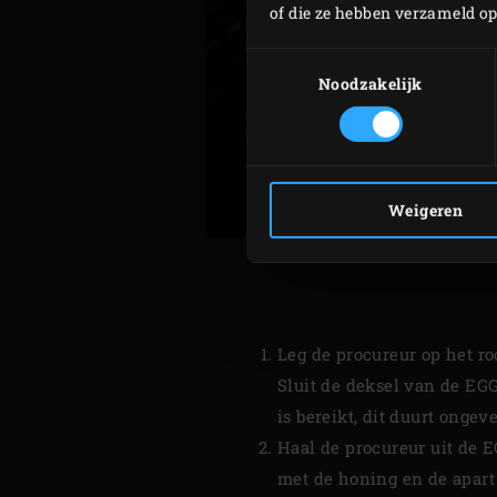
of die ze hebben verzameld o
Toestemmingsselectie
Noodzakelijk
Weigeren
Leg de procureur op het r
Sluit de deksel van de EGG
is bereikt, dit duurt ongev
Haal de procureur uit de E
met de honing en de apar