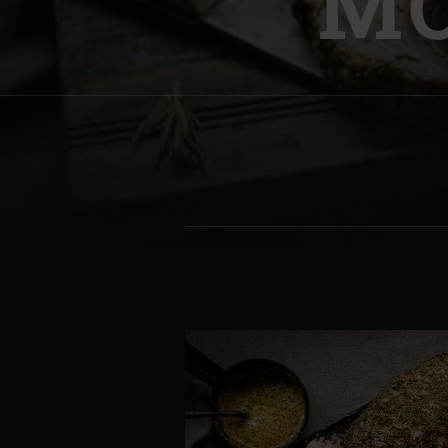
MO
Denmark | Danmark
Estonia | Eesti
Finland | Suomi
France | France
Germany | Deutschland
Greece | Ελλάδα
Hungary | Magyarország