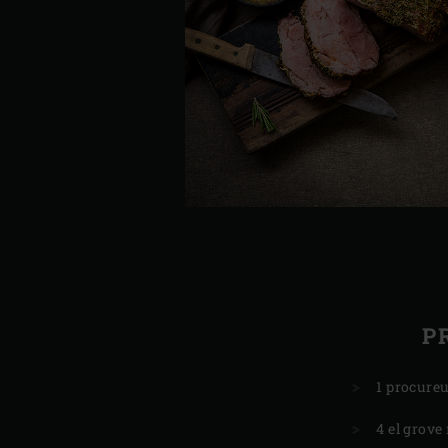
P
1 procureu
4 el grove