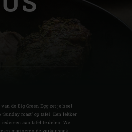
AUS
| Schweiz (Français)
z
 van de Big Green Egg zet je heel
 ‘Sunday roast’ op tafel. Een lekker
 iedereen aan tafel te delen. We
ere en marineren de varkensnek