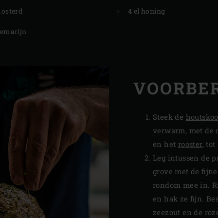
 mosterd
4 el honing
zemarijn
VOORBER
Steek de
houtskoo
verwarm, met de
en het
rooster
, tot
Leg intussen de p
grove met de fijne
rondom mee in. Ri
en hak ze fijn. B
zeezout en de roz