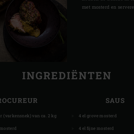
met mosterd en servere
INGREDIËNTEN
ROCUREUR
SAUS
r (varkensnek) van ca. 2 kg
4 el grove mosterd
 mosterd
4 el fijne mosterd