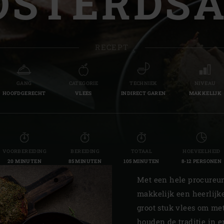
STERDS
Slovenia | Slovenija
Spain | España
RECEPT
Sweden | Sverige
Switzerland (French) 
GANG
CATEGORIE
TECHNIEK
NIVEAU
HOOFDGERECHT
VLEES
INDIRECT GAREN
MAKKELIJK
Switzerland | Schwei
Turkey | Türkiye
VOORBEREIDING
BEREIDING
TOTAAL
HOEVEELHEID
20 MINUTEN
85 MINUTEN
105 MINUTEN
8-12 PERSONEN
Met een hele procureur
makkelijk een heerlijke
groot stuk vlees om met
houden de traditie in 