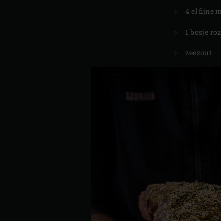
4 el fijne
1 bosje ro
zeezout