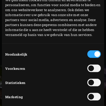
personaliseren, om functies voor social media te bieden en
ingrediënten ernaast. Sluit de deksel van de EGG en
om ons websiteverkeer te analyseren. Ook delen we
gril 3-4 minuten.
informatie over uw gebruik van onze site met onze
Keer alle ingrediënten om, bestrooi ze met peper en
partners voor social media, adverteren en analyse. Deze
partners kunnen deze gegevens combineren met andere
zout en gril nogmaals 3-4 minuten.
informatie die u aan ze heeft verstrekt of die ze hebben
Haal de groenten uit de EGG. Snijd de preien in de
verzameld op basis van uw gebruik van hun services.
lengte open zodat je de kern eruit kunt halen om op
te eten en leg ze met de overige gegrilde groenten in
Toestemmingsselectie
een schaal. Garneer met de peterselie en eventueel
Noodzakelijk
de peterseliebloemetjes.
Voorkeuren
Statistieken
Marketing