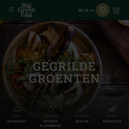
Menu
Taal
BE_NL
GEGRILDE
GROENTEN
RECEPT
GANG
CATEGORIE
TECHNIEK
NIVEAU
BIJGERECHT
GROENTE,
GRILLEN
MAKKELIJK
KLASSIEKERS