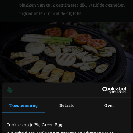
plakken van ca. 2 centimeter dik. Wrijf de gesneden
ingrediënten in met de olijfolie.
BEREIDING
Toestemming
Details
Over
Leg de preien op het rooster en sluit de deksel van
de EGG. Gril de preien ca. 8 minuten.
Cookies op je Big Green Egg.
Keer de preien om en leg de rest van de gesneden
We gebruiken cookies om content en advertenties te