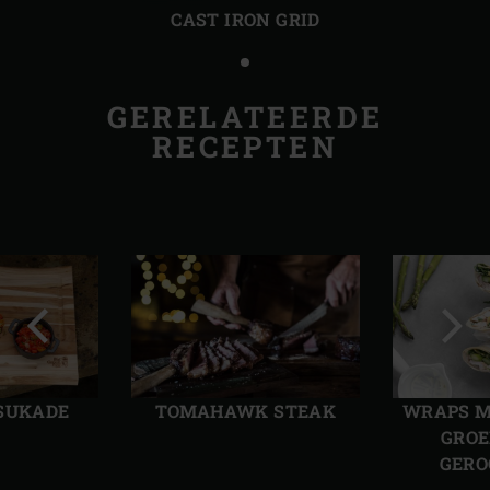
CAST IRON GRID
GERELATEERDE
RECEPTEN
Vorige
Volg
slide
slide
 SUKADE
TOMAHAWK STEAK
WRAPS M
GROE
GERO