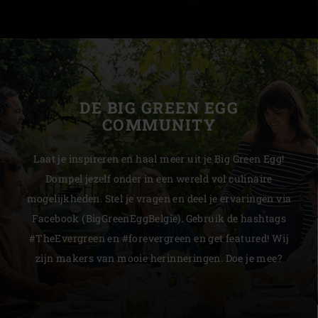
DE BIG GREEN EGG
COMMUNITY
Laat je inspireren en haal meer uit je Big Green Egg!
Dompel jezelf onder in een wereld vol culinaire
mogelijkheden. Stel je vragen en deel je ervaringen via
Facebook (BigGreenEggBelgie). Gebruik de hashtags
#TheEvergreen en #forevergreen en get featured! Wij
zijn makers van mooie herinneringen. Doe je mee?