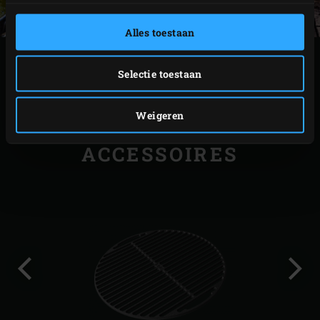
Alles toestaan
PRINTEN
Selectie toestaan
Weigeren
GERELATEERDE
ACCESSOIRES
Vorige
Volg
slide
slide