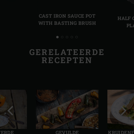
Vorige
Volg
slide
slide
CAST IRON SAUCE POT
HALF 
WITH BASTING BRUSH
PL
GERELATEERDE
RECEPTEN
Vorige
Volg
slide
slide
TERDE
GEVULDE
KRUIDENF