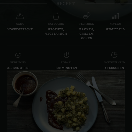
RECEPT
GANG
CATEGORIE
TECHNIEK
NIVEAU
HOOFDGERECHT
GROENTE,
BAKKEN,
GEMIDDELD
VEGETARISCH
GRILLEN,
KOKEN
BEREIDING
TOTAAL
HOEVEELHEID
330 MINUTEN
330 MINUTEN
4 PERSONEN