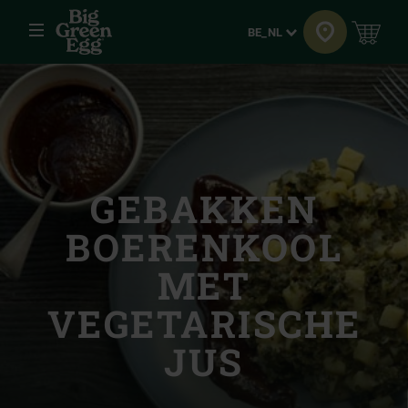
Menu
Taal
BE_NL
GEBAKKEN
BOERENKOOL
MET
VEGETARISCHE
JUS