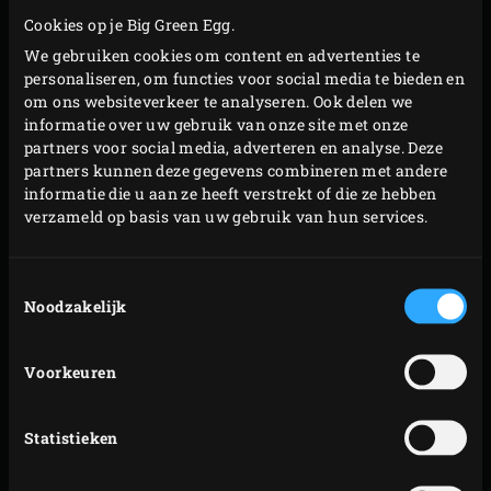
Leg de lavas bij de gegrilde groenten in de Dutch
Cookies op je Big Green Egg.
Oven. Schenk zoveel heet water in de Dutch Oven
We gebruiken cookies om content en advertenties te
dat de groenten onderstaan. Plaats de Dutch Oven
personaliseren, om functies voor social media te bieden en
om ons websiteverkeer te analyseren. Ook delen we
op het rooster, sluit de deksel van de EGG en laat
informatie over uw gebruik van onze site met onze
ongeveer 3 uur zachtjes koken.
partners voor social media, adverteren en analyse. Deze
Neem de Dutch Oven uit de EGG en schenk de
partners kunnen deze gegevens combineren met andere
informatie die u aan ze heeft verstrekt of die ze hebben
inhoud door een fijne zeef in een pan of
verzameld op basis van uw gebruik van hun services.
hittebestendige kom. Druk met een pollepel het
vocht goed uit de groenten. Gooi de groenten weg en
Toestemmingsselectie
schenk het vocht in de Dutch Oven. Plaats de Dutch
Noodzakelijk
Oven weer op het rooster, sluit de deksel van de EGG
en laat in circa 1 ½ uur inkoken tot een gebonden
Voorkeuren
jus.
Neem de Dutch Oven uit de EGG, breng de inhoud op
Statistieken
smaak met peper en zout en schenk de gewenste
hoeveelheid jus in de
Cast Iron Sauce Pot
. Bewaar