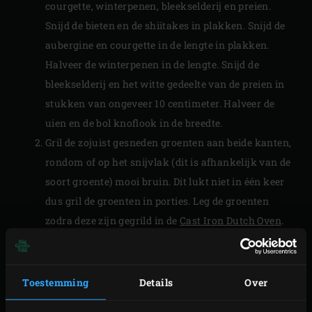
courgette, winterpenen, bleekselderij en preien.
Snijd de bieten en de shiitakes in plakken. Snijd de
aubergine en courgette in de lengte in plakken.
Halveer de winterpenen in de lengte. Snijd de
bleekselderij en het witte gedeelte van de preien in
stukken van ongeveer 10 centimeter. Halveer de
uien en de bol knoflook in de breedte.
Gril de zojuist gesneden groenten aan beide kanten,
rondom of op het snijvlak (dit is afhankelijk van de
soort groente) mooi bruin. Dit lukt niet in één keer
dus gril de groenten in porties. Leg de groenten
zodra deze zijn gegrild in de
Cast Iron Dutch Oven
.
Sluit na iedere handeling de deksel van de EGG.
Til de Cast Iron Grid met behulp van de
Cast Iron
Grid Lifter
uit de EGG en leg het
Stainless Steel Grid
Toestemming
Details
Over
Breng de temperatuur van de EGG terug naar 180 °C.