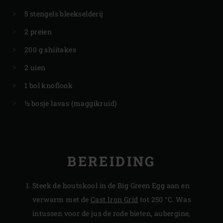
5 stengels bleekselderij
2 preien
200 g shiitakes
2 uien
1 bol knoflook
½ bosje lavas (maggikruid)
BEREIDING
Steek de houtskool in de Big Green Egg aan en
verwarm met de
Cast Iron Grid
tot 250 °C. Was
intussen voor de jus de rode bieten, aubergine,