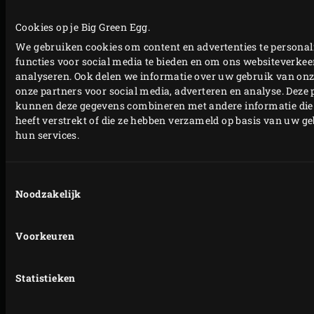
suiker en de eieren. Verwarm au bain-marie en klop
met een garde glad en luchtig tot het de gewenste
Cookies op je Big Green Egg.
dikte heeft. Klop beetje bij beetje het gerookte vocht
We gebruiken cookies om content en advertenties te personal
functies voor social media te bieden en om ons websiteverkeer
erdoor. Knijp de gelatine uit en roer door de massa.
analyseren. Ook delen we informatie over uw gebruik van onz
Zet de kom in een bak koud water en laat al roerend
onze partners voor social media, adverteren en analyse. Deze 
afkoelen. Draai de advocaat in een blender glad,
kunnen deze gegevens combineren met andere informatie die
heeft verstrekt of die ze hebben verzameld op basis van uw g
klop de slagroom lobbig en spatel samen met het
hun services.
citroensap door de advocaat. Bewaar tot gebruik in
een gesteriliseerde, afsluitbare pot.
Toestemmingsselectie
Vul de mini ijshoorntjes met de gerookte advocaat.
Noodzakelijk
Schep hierop een klein bolletje bloedsinaasappelijs
en garneer met de munt.
Voorkeuren
PRINTEN
Statistieken