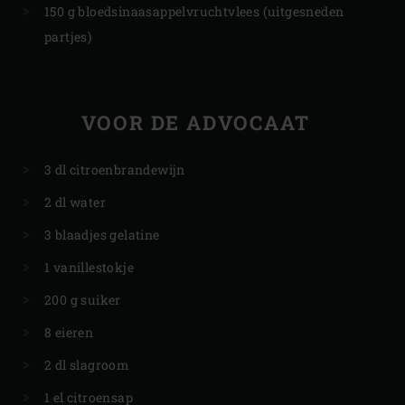
150 g bloedsinaasappelvruchtvlees (uitgesneden
partjes)
VOOR DE ADVOCAAT
3 dl citroenbrandewijn
2 dl water
3 blaadjes gelatine
1 vanillestokje
200 g suiker
8 eieren
2 dl slagroom
1 el citroensap