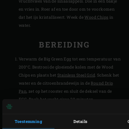
vruchtvlees van de sinaasappels. Doe in een bakje
en vries in. Roer af en toe door om te voorkomen
dat het ijs kristalliseert. Week de
Wood Chips
in
water.
BEREIDING
Verwarm de Big Green Egg tot een temperatuur van
200°C. Bestrooi de gloeiende kolen met de Wood
Chips en plaats het
Stainless Steel Grid
. Schenk het
water en de citroenbrandewijn in de
Round Drip
Pan
, zet op het rooster en sluit de deksel van de
EGG. Rook het vocht circa 20 minuten.
Week intussen de gelatine in koud water. Snijd het
vanillestokje in de lengte open. Schrap het merg
Toestemming
Details
eruit en meng in een roestvrijstalen kom met de