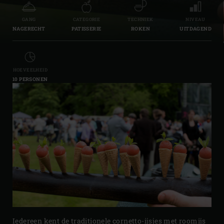
GANG
CATEGORIE
TECHNIEK
NIVEAU
NAGERECHT
PATISSERIE
ROKEN
UITDAGEND
HOEVEELHEID
10 PERSONEN
Iedereen kent de traditionele cornetto-ijsjes met roomijs