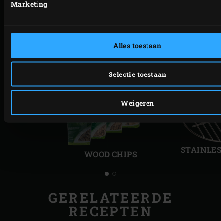
Marketing
GERELATEERDE
ACCESSOIRES
Alles toestaan
Selectie toestaan
Weigeren
Vorige
Volg
slide
slide
STAINLES
WOOD CHIPS
GERELATEERDE
RECEPTEN