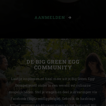
AANMELDEN
DE BIG GREEN EGG
COMMUNITY
Laat je inspireren en haal meer uit je Big Green Egg!
Dompel jezelf onder in een wereld vol culinaire
mogelijkheden. Stel je vragen en deel je ervaringen via
Facebook (BigGreenEggBelgie). Gebruik de hashtags
#TheEvergreen en #forevergreen en get featured! Wij