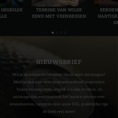
Vorige
Volg
slide
slide
 GEGRILDE
TERRINE VAN WILDE
EENDEN
LLE
EEND MET VEENBESSEN
HARTIGE
G
NIEUWSBRIEF
Wil je de lekkerste recepten via de mail ontvangen?
Meld je dan aan voor onze nieuwsbrief Inspiration
Today en voeg meer smaak toe aan je inbox. Je
ontvangt dan automatisch het laatste nieuws over
evenementen, recepten voor jouw EGG, praktische tips
en heel veel meer!