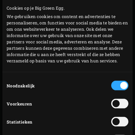
Cookies op je Big Green Egg.
ganzenvet in de ronde
Green Dutch Oven
. Zet de pan
We gebruiken cookies om content en advertenties te
op het rooster, sluit de deksel van de EGG en smelt
personaliseren, om functies voor social media te bieden en
het ganzenvet.
om ons websiteverkeer te analyseren. Ook delen we
Haal intussen de eendenbouten uit het zout. Spoel
informatie over uw gebruik van onze site met onze
partners voor social media, adverteren en analyse. Deze
ze af, dep ze droog en voeg ze voorzichtig aan het
partners kunnen deze gegevens combineren met andere
gesmolten ganzenvet toe. Laat de eendenbouten ca.
informatie die u aan ze heeft verstrekt of die ze hebben
3 uur konfijten tot ze zacht zijn.
verzameld op basis van uw gebruik van hun services.
Haal de pan met eendenbouten uit de EGG en laat ze
in het vet afkoelen. Breng de temperatuur van de
Toestemmingsselectie
EGG naar 200 °C. Was intussen voor de pommes de
Noodzakelijk
wortels en de aardappels. Snijd de knoflook in grove
stukken. Breng de aardappels met de knoflook, de
Voorkeuren
tijm en de rozemarijn in een pan met lichtgezouten
water aan de kook en kook ze in ca. 20 minuten
Statistieken
gaar. Dep de wortels droog en verpak ze in
aluminiumfolie. Let het pakketje op het rooster,