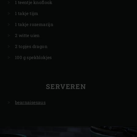
1 teentje knoflook
1 takje tijm
1 takje rozemarijn
2 witte uien
2 topjes dragon
100 g spekblokjes
SERVEREN
bearnaisesaus