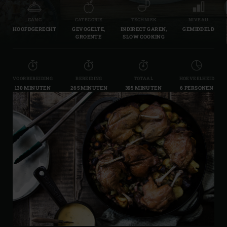
GANG
CATEGORIE
TECHNIEK
NIVEAU
HOOFDGERECHT
GEVOGELTE,
INDIRECT GAREN,
GEMIDDELD
GROENTE
SLOW COOKING
VOORBEREIDING
BEREIDING
TOTAAL
HOEVEELHEID
130 MINUTEN
265 MINUTEN
395 MINUTEN
6 PERSONEN