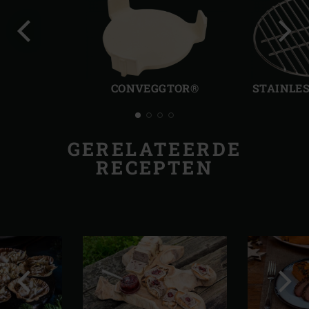
Vorige
Volg
slide
slide
CONVEGGTOR®
STAINLES
GERELATEERDE
RECEPTEN