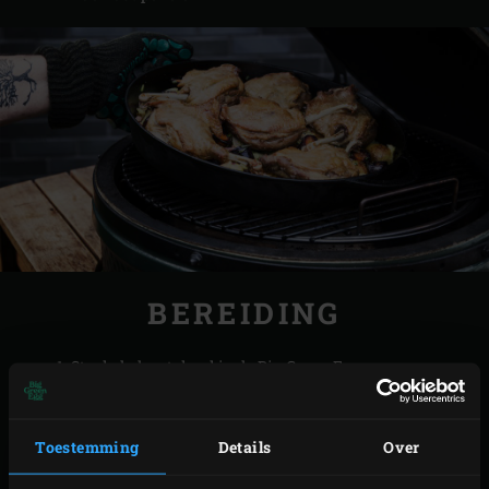
BEREIDING
Steek de
houtskool
in de Big Green Egg aan en
verwarm, met de
convEGGtor
en het
rooster
, tot 140
°C.
Toestemming
Details
Over
Snijd de rest van de tijm, de rozemarijn en de
knoflook in grove stukken en doe ze met het