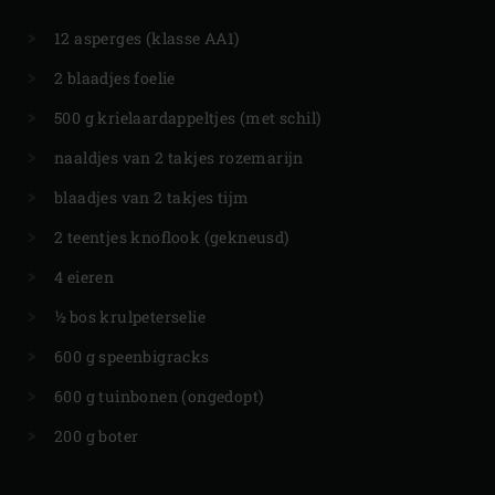
12 asperges (klasse AA1)
2 blaadjes foelie
500 g krielaardappeltjes (met schil)
naaldjes van 2 takjes rozemarijn
blaadjes van 2 takjes tijm
2 teentjes knoflook (gekneusd)
4 eieren
½ bos krulpeterselie
600 g speenbigracks
600 g tuinbonen (ongedopt)
200 g boter