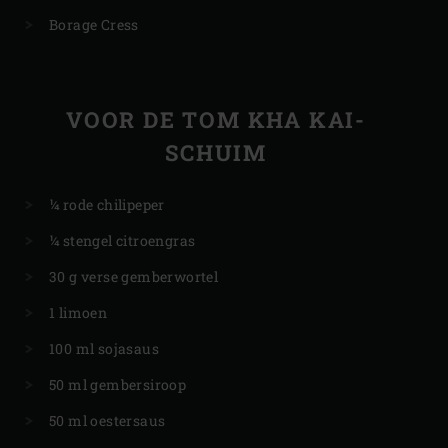
Borage Cress
VOOR DE TOM KHA KAI-
SCHUIM
¼ rode chilipeper
¼ stengel citroengras
30 g verse gemberwortel
1 limoen
100 ml sojasaus
50 ml gembersiroop
50 ml oestersaus