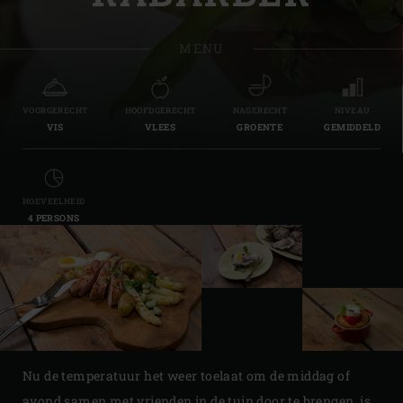
MENU
VOORGERECHT
HOOFDGERECHT
NAGERECHT
NIVEAU
VIS
VLEES
GROENTE
GEMIDDELD
HOEVEELHEID
4 PERSONS
Nu de temperatuur het weer toelaat om de middag of
avond samen met vrienden in de tuin door te brengen, is