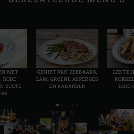
Vorige
Volg
slide
slide
EN MET
GENIET VAN ZEEBAARS,
LENTE I
, RODE
LAM, GROENE ASPERGES
KOKKEL
EN ZOETE
EN RABARBER
DRIE-
ONE