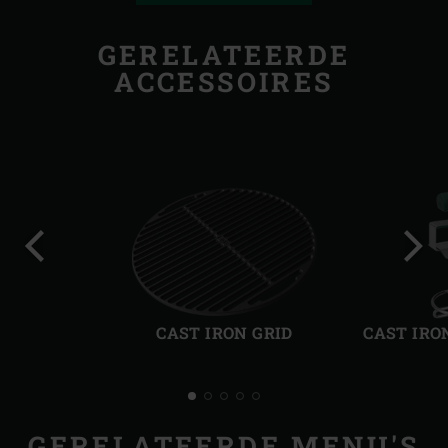
GERELATEERDE
ACCESSOIRES
Vorige
Volg
slide
slide
CAST IRON GRID
CAST IRO
GERELATEERDE MENU'S