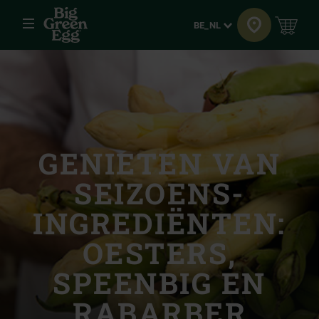
Menu
Taal
BE_NL
GENIETEN VAN
SEIZOENS-
INGREDIËNTEN:
OESTERS,
SPEENBIG EN
RABARBER