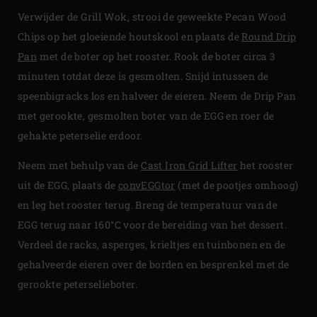
Verwijder de Grill Wok, strooi de geweekte Pecan Wood
Chips op het gloeiende houtskool en plaats de
Round Drip
Pan
met de boter op het rooster. Rook de boter circa 3
minuten totdat deze is gesmolten. Snijd intussen de
speenbigracks los en halveer de eieren. Neem de Drip Pan
met gerookte, gesmolten boter van de EGG en roer de
gehakte peterselie erdoor.
Neem met behulp van de
Cast Iron Grid Lifter
het rooster
uit de EGG, plaats de
convEGGtor
(met de pootjes omhoog)
en leg het rooster terug. Breng de temperatuur van de
EGG terug naar 160°C voor de bereiding van het dessert.
Verdeel de racks, asperges, krieltjes en tuinbonen en de
gehalveerde eieren over de borden en besprenkel met de
gerookte peterselieboter.