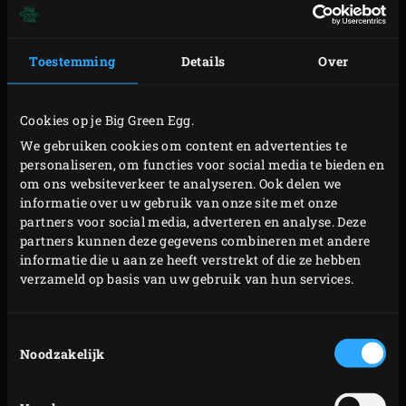
kloppend toe. Snijd voor de garnering het witte gedeelte
van de prei in dunne ringen. Schil de rettich, maak met
Toestemming
Details
Over
behulp van een dunschiller mooie dunne linten en
bewaar deze tot gebruik op ijswater in de koelkast.
Cookies op je Big Green Egg.
We gebruiken cookies om content en advertenties te
SPEENBIG MET
personaliseren, om functies voor social media te bieden en
TUINBONEN
om ons websiteverkeer te analyseren. Ook delen we
informatie over uw gebruik van onze site met onze
partners voor social media, adverteren en analyse. Deze
Schil de asperges en snijd de harde onderkant eraf. Doe de
partners kunnen deze gegevens combineren met andere
schillen en onderkantjes met de foelie in een grote pan
informatie die u aan ze heeft verstrekt of die ze hebben
met zoveel licht gezouten water zodat het net onder staat.
verzameld op basis van uw gebruik van hun services.
Breng het water aan de kook en laat 10 minuten trekken.
Schenk het kookvocht om de schillen te verwijderen door
Toestemmingsselectie
een zeef, doe terug in de pan en breng opnieuw aan de
Noodzakelijk
kook.