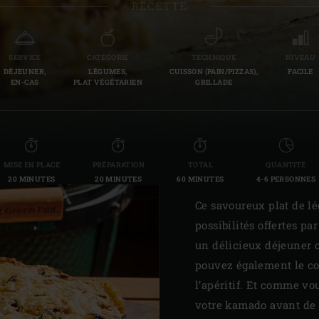
RECETTE
Slovenia | Slovenija
Spain | España
SERVICE
CATÉGORIE
TECHNIQUE
NIVEAU
DÉJEUNER,
LÉGUMES,
CUISSON (PAIN/PIZZAS),
FACILE
Sweden | Sverige
EN-CAS
PLAT VÉGÉTARIEN
GRILLADE
Switzerland (French) 
Switzerland | Schwei
MISE EN PLACE
PRÉPARATION
TOTAL
QUANTITÉ
Turkey | Türkiye
20 MINUTES
20 MINUTES
60 MINUTES
4-6 PERSONNES
Ce savoureux plat de lé
possibilités offertes pa
un délicieux déjeuner 
pouvez également le cou
l’apéritif. Et comme vou
votre kamado avant de l