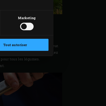
Marketing
en fonte
en place à l’intérieur.
Tout autoriser
nviron 5 millimètres d’épaisseur.
ates douces en tranches. Épluchez
 pour tous les légumes.
nt.