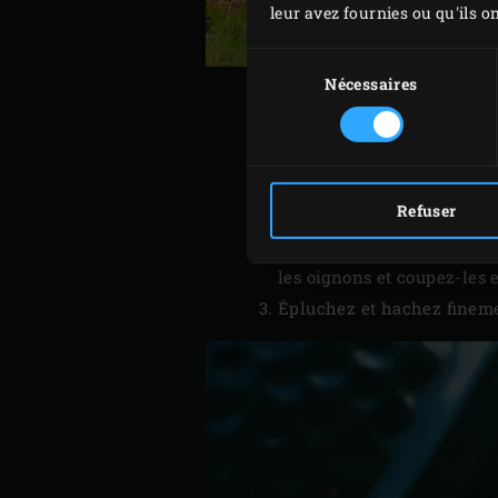
leur avez fournies ou qu'ils on
Sélection
du
Nécessaires
consentement
Allumez le
charbon de boi
Refuser
Pendant ce temps, coupez 
Coupez la courgette et l’a
les oignons et coupez-les 
Épluchez et hachez finement