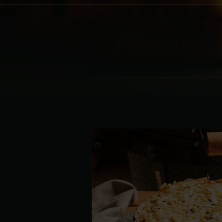
Denmark | Danmark
Estonia | Eesti
Finland | Suomi
France | France
Germany | Deutschland
Greece | Ελλάδα
Hungary | Magyarország