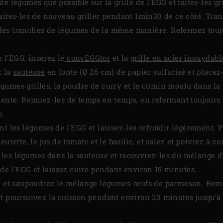
e légumes que possible sur la grille de l’EGG et faites-les g
aites-les de nouveau griller pendant 1min30 de ce côté. Tran
te des tranches de légumes de la même manière. Refermez touj
e l’EGG, insérez le
convEGGtor
et la
grille en acier inoxydabl
z la
sauteuse
en fonte (Ø 26 cm) de papier sulfurisé et placez-l
 légumes grillés, la poudre de curry et le cumin moulu dans la s
dente. Remuez-les de temps en temps, en refermant toujours
n.
nt les légumes de l’EGG et laissez-les refroidir légèrement. 
eurette, le jus de tomate et le basilic, et salez et poivrez à 
es légumes dans la sauteuse et recouvrez-les du mélange d’
 de l’EGG et laissez cuire pendant environ 15 minutes.
GG et saupoudrez le mélange légumes-œufs de parmesan. Reme
t poursuivez la cuisson pendant environ 20 minutes jusqu’à ce