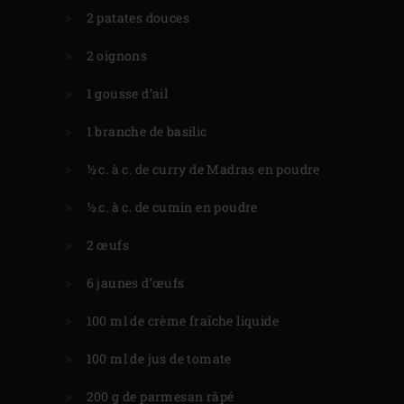
2 patates douces
2 oignons
1 gousse d’ail
1 branche de basilic
½ c. à c. de curry de Madras en poudre
½ c. à c. de cumin en poudre
2 œufs
6 jaunes d’œufs
100 ml de crème fraîche liquide
100 ml de jus de tomate
200 g de parmesan râpé