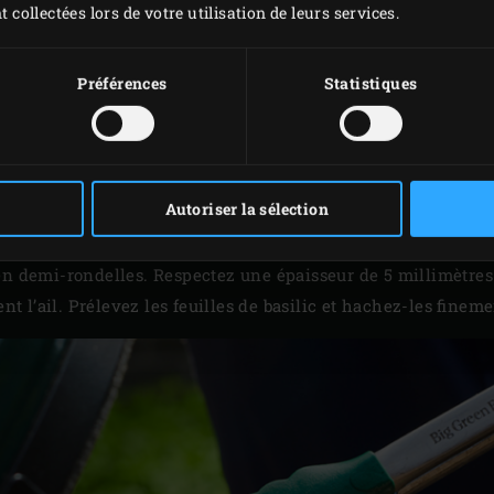
t collectées lors de votre utilisation de leurs services.
Préférences
Statistiques
MISE EN PLACE
s
dans le Big Green Egg et amenez-le à 220 °C avec la
grille 
Autoriser la sélection
les champignons dans le sens de la longueur en tranches d’e
ubergine en tranches diagonales. Épluchez et coupez les pat
en demi-rondelles. Respectez une épaisseur de 5 millimètres
 l’ail. Prélevez les feuilles de basilic et hachez-les fineme