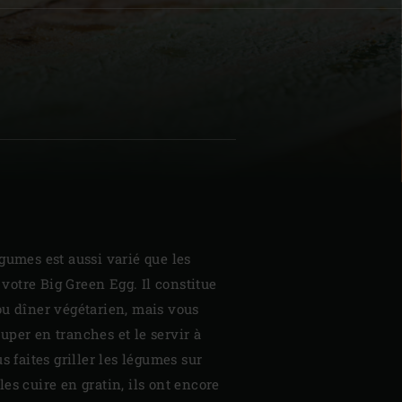
| Schweiz (Français)
z
gumes est aussi varié que les
r votre Big Green Egg. Il constitue
ou dîner végétarien, mais vous
per en tranches et le servir à
s faites griller les légumes sur
es cuire en gratin, ils ont encore