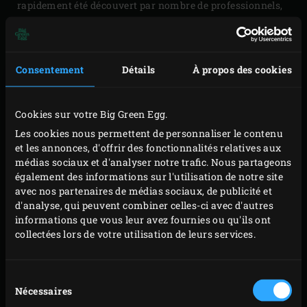
rapidement été découvert par nombre de professionnels,
séduits par la délicieuse saveur qu’il confère aux
ingrédients, ainsi que par la facilité d’utilisation et la
durabilité du kamado. Préférez-vous une cuisson rapide à
Consentement
Détails
À propos des cookies
température élevée, ou plutôt une cuisson lente à basse
température ? Griller, cuire au four, cuire à la vapeur, au
Cookies sur votre Big Green Egg.
wok, fumer, cuire à l’étouffée ou rôtir, les possibilités du
Les cookies nous permettent de personnaliser le contenu
Big Green Egg sont illimitées. Les légumes grillés ou rôtis
et les annonces, d'offrir des fonctionnalités relatives aux
y gagnent une saveur unique, et les pizzas et autres tartes
médias sociaux et d'analyser notre trafic. Nous partageons
également des informations sur l'utilisation de notre site
flambées y cuisent en un rien de temps. Et il n’y a pas de
avec nos partenaires de médias sociaux, de publicité et
façon plus savoureuse de préparer du porc effiloché, par
d'analyse, qui peuvent combiner celles-ci avec d'autres
exemple pour en farcir des croquettes, ou de griller un
informations que vous leur avez fournies ou qu'ils ont
collectées lors de votre utilisation de leurs services.
bon steak. Si l’on ajoute l’aspect « spectacle », il n’est pas
difficile de comprendre pourquoi les cartes de tant de
restaurants mentionnent les plats préparés sur le Big
Sélection
Nécessaires
du
Green Egg. C’est un détail qui rend un plat vraiment
consentement