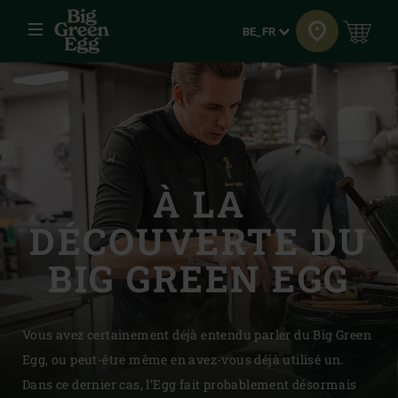
Menu
Langue
BE_FR
À LA
DÉCOUVERTE DU
BIG GREEN EGG
Vous avez certainement déjà entendu parler du Big Green
Egg, ou peut-être même en avez-vous déjà utilisé un.
Dans ce dernier cas, l’Egg fait probablement désormais