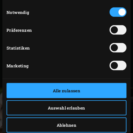
gesammelt haben.
goldbraun und gar ist. Zum Prüfen, ob das Maisbrot
Einwilligungsauswahl
gar ist, stichst du einfach mit einem dünnen
Notwendig
Holzspieß in die Brotmitte. Wenn das Holz
anschließend trocken und sauber bleibt, ist das Brot
Präferenzen
fertig.
Den Deckel mit dem Maisbrot aus dem EGG
Statistiken
nehmen. Etwas abkühlen lassen. Nimm das Brot
dann aus dem Deckel und schneide es zum
Marketing
Servieren in Stücke. Schmeckt ausgezeichnet zum
Jamaican Jerk Hähnchen
.
Alle zulassen
Auswahl erlauben
Ablehnen