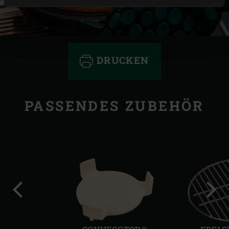
DRUCKEN
PASSENDES ZUBEHÖR
Vorherige
Näch
Folie
Folie