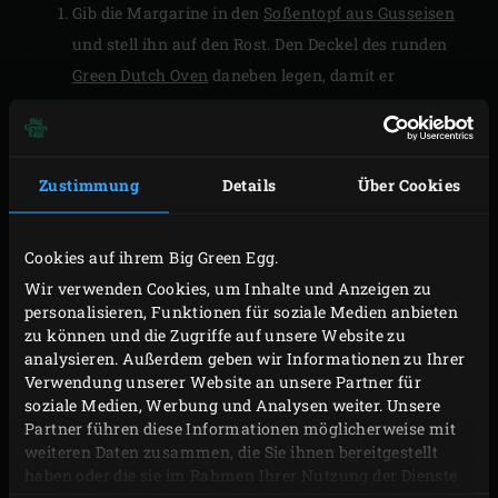
Gib die Margarine in den
Soßentopf aus Gusseisen
und stell ihn auf den Rost. Den Deckel des runden
Green Dutch Oven
daneben legen, damit er
vorgewärmt wird. Den Deckel des EGGs schließen
und warten, bis die Margarine geschmolzen ist.
Maismehl, Weizenmehl, Backpulver, Salz,
Zustimmung
Details
Über Cookies
schwarzer Pfeffer, Knoblauchpulver, Zucker, Eier
und Buttermilch in eine Teigschüssel geben und
Cookies auf ihrem Big Green Egg.
mit einem Schneebesen gut vermischen. Die
Wir verwenden Cookies, um Inhalte und Anzeigen zu
Jalapeño-Schoten in die geschmolzene Butter
personalisieren, Funktionen für soziale Medien anbieten
geben und zusammen mit dem Mozzarella durch
zu können und die Zugriffe auf unsere Website zu
den Teig ziehen.
analysieren. Außerdem geben wir Informationen zu Ihrer
Verwendung unserer Website an unsere Partner für
Den Teig in den Deckel des Green Dutch Oven
soziale Medien, Werbung und Analysen weiter. Unsere
gießen. Die Oberfläche mit einem Spatel
Partner führen diese Informationen möglicherweise mit
glattstreichen. Den Deckel des EGGs schließen und
weiteren Daten zusammen, die Sie ihnen bereitgestellt
haben oder die sie im Rahmen Ihrer Nutzung der Dienste
das Maisbrot 22 bis 25 Minuten backen, bis es