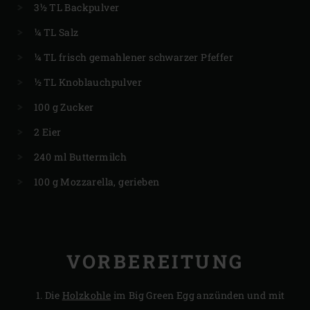
3½ TL Backpulver
¼ TL Salz
¼ TL frisch gemahlener schwarzer Pfeffer
½ TL Knoblauchpulver
100 g Zucker
2 Eier
240 ml Buttermilch
100 g Mozzarella, gerieben
VORBEREITUNG
Die
Holzkohle
im Big Green Egg anzünden und mit