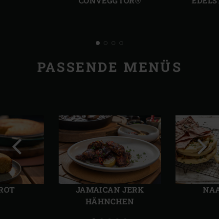
CONVEGGTOR®
EDELS
PASSENDE MENÜS
Vorherige
Näch
Folie
Folie
ROT
JAMAICAN JERK
NA
HÄHNCHEN