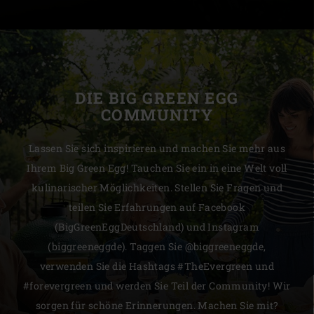
DIE BIG GREEN EGG
COMMUNITY
Lassen Sie sich inspirieren und machen Sie mehr aus
Ihrem Big Green Egg! Tauchen Sie ein in eine Welt voll
kulinarischer Möglichkeiten. Stellen Sie Fragen und
teilen Sie Erfahrungen auf Facebook
(BigGreenEggDeutschland) und Instagram
(biggreeneggde). Taggen Sie @biggreeneggde,
verwenden Sie die Hashtags #TheEvergreen und
#forevergreen und werden Sie Teil der Community! Wir
sorgen für schöne Erinnerungen. Machen Sie mit?