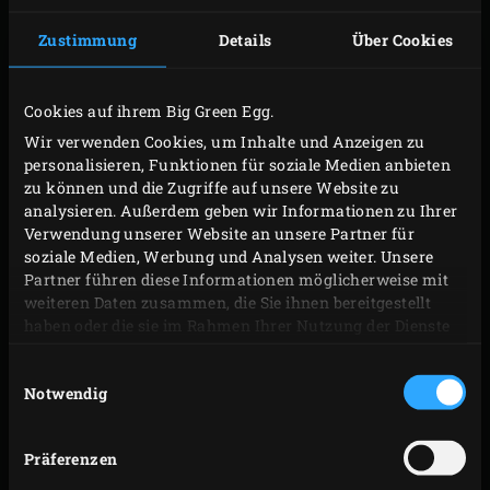
E-MAIL-ADRESSE
*
Zustimmung
Details
Über Cookies
LAND
*
Cookies auf ihrem Big Green Egg.
Wir verwenden Cookies, um Inhalte und Anzeigen zu
personalisieren, Funktionen für soziale Medien anbieten
ANGABEN ZUM KAUF
zu können und die Zugriffe auf unsere Website zu
analysieren. Außerdem geben wir Informationen zu Ihrer
Verwendung unserer Website an unsere Partner für
soziale Medien, Werbung und Analysen weiter. Unsere
WELCHES EGG-MODELL HABEN SIE GEKAUFT?
*
Partner führen diese Informationen möglicherweise mit
weiteren Daten zusammen, die Sie ihnen bereitgestellt
haben oder die sie im Rahmen Ihrer Nutzung der Dienste
gesammelt haben.
WANN HABEN SIE IHR EGG GEKAUFT?
*
Einwilligungsauswahl
Notwendig
TAG
MONAT
JAAR
Präferenzen