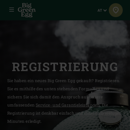
Menü
Sprache
AT
REGISTRIER­UNG
Sie haben ein neues Big Green Egg gekauft? Registrieren
Sie es mithilfe des unten stehenden Formulars und
sichern Sie sich damit den Anspruch auf unsere
umfassenden
Service- und Garantieleistungen
. Die
Registrierung ist denkbar einfach und innerhalb weniger
Minuten erledigt.