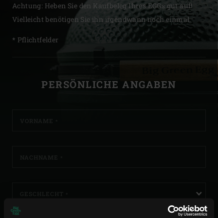
Achtung: Heben Sie den Kaufbeleg Ihres EGGs gut auf!
Vielleicht benötigen Sie ihn irgendwann noch einmal.
* Pflichtfelder
ANMELDEN
PERSÖNLICHE ANGABEN
VORNAME
*
NACHNAME
*
GESCHLECHT
*