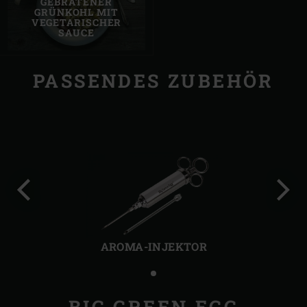
GEBRATENER
GRÜNKOHL MIT
VEGETARISCHER
SAUCE
PASSENDES ZUBEHÖR
Vorherige
Näch
Folie
Folie
AROMA-INJEKTOR
BIG GREEN EGG