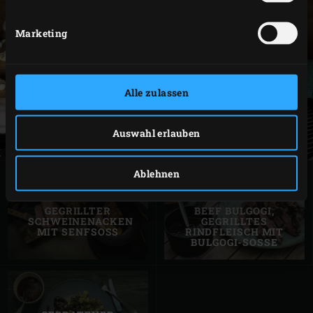
Marketing
Alle zulassen
Auswahl erlauben
Ablehnen
GEGRILLTER
BEEF BULGOGI,
SCHWEINENACKEN
GEGRILLTES
MIT SENFSOSS
RINDFLEISCH MIT
BULGOGI-SOSSE