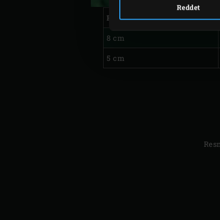
Reddet
Formaat
8 cm
5 cm
Resm