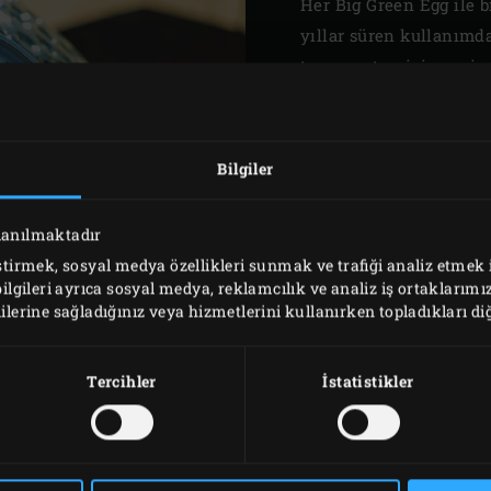
Her Big Green Egg ile b
yıllar süren kullanım
termometrenizin yerine
Termometre’yi tercih e
yerleştirilen bu kubbe 
açmadan içerideki sıcak
Bilgiler
olmadan kontrol sağlay
farklı boyutta sunulur 
llanılmaktadır
ölçebilir.
eştirmek, sosyal medya özellikleri sunmak ve trafiği analiz etmek 
bilgileri ayrıca sosyal medya, reklamcılık ve analiz iş ortaklarımız
ilerine sağladığınız veya hizmetlerini kullanırken topladıkları diğer
Tercihler
İstatistikler