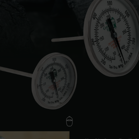
Çek Cumhuriyeti | Če
İspanya | España
İsveç | Sverige
İsviçre (Fransızca) |
İsviçre | Schweiz
İtalya | Italia