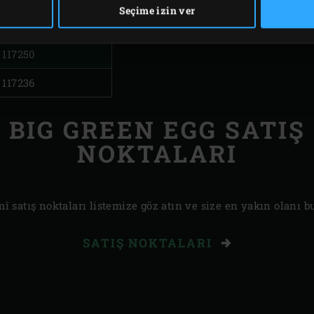
Seçime izin ver
Productcode
117250
117236
BIG GREEN EGG SATIŞ
NOKTALARI
î satış noktaları listemize göz atın ve size en yakın olanı b
SATIŞ NOKTALARI