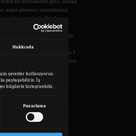
irlikte bir termometre gelir. Ancak
dan sonra görevini tamamlayan
 gönül rahatlığıyla Tel-Tru
debilirsiniz. Seramik kapağa
tipi termometre sayesinde kapağı
lığı anında görebilir, ısı kaybı
Hakkında
abilirsiniz. Tel-Tru Termometre 2
ve 50°C ile 400°C arasında sıcaklık
için çerezler kullanıyoruz.
la paylaşabiliriz. İş
 bilgilerle birleştirebilir.
Pazarlama