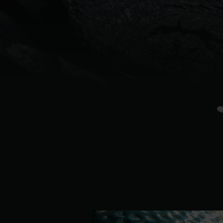
Finlandiya | Suomi
Fransa | France
Hırvatistan | Hrvatska
Kıbrıs | Κύπρος
Letonya | Latvija
Litvanya | Lietuva
Macaristan | Magyarország