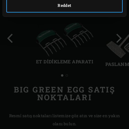
Reddet
Önceki
Sonr
slayt
slayt
ET DIDIKLEME APARATI
PASLANM
BIG GREEN EGG SATIŞ
NOKTALARI
Resmî satış noktaları listemize göz atın ve size en yakın
olanı bulun.