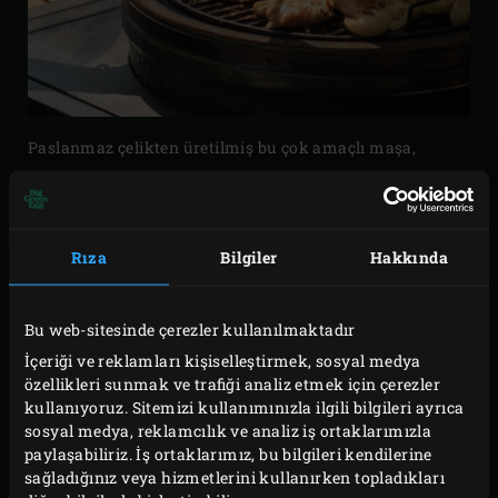
Paslanmaz çelikten üretilmiş bu çok amaçlı maşa,
ucundaki silikon kaplama sayesinde mükemmel bir
tutuş sunar. Izgaradaki yiyecekleri rahatlıkla
yerleştirebilir, çevirebilir ve düşürmeden alabilirsiniz.
Rıza
Bilgiler
Hakkında
Tavuk budu, kuzu pirzola veya hamburger gibi
yiyecekleri rahatça kavrar. Ayrıca makarna veya salata
Bu web-sitesinde çerezler kullanılmaktadır
servisinde de bu maşayı kullanabilirsiniz. Silikon Uçlu
İçeriği ve reklamları kişiselleştirmek, sosyal medya
Maşa 40 cm uzunluğundadır ve 260°C’ye kadar ısıya
özellikleri sunmak ve trafiği analiz etmek için çerezler
kullanıyoruz. Sitemizi kullanımınızla ilgili bilgileri ayrıca
dayanıklıdır. İşiniz bittiğinde ise bulaşık makinesine
sosyal medya, reklamcılık ve analiz iş ortaklarımızla
atarak kolayca temizleyebilirsiniz
paylaşabiliriz. İş ortaklarımız, bu bilgileri kendilerine
sağladığınız veya hizmetlerini kullanırken topladıkları