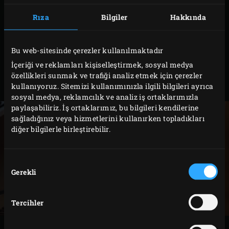
yiyecekler için ideal iç sıcaklıkları gösteren kullanışlı bir
tablo da yanında. Hızlı ve hassas, tam bir mutfak
Rıza
Bilgiler
Hakkında
asistanı!
Bu web-sitesinde çerezler kullanılmaktadır
Ö
lçüm Aralığı:
232°C’ye kadar
İçeriği ve reklamları kişiselleştirmek, sosyal medya
Kutu İçeriği:
Termometre + Koruyucu Kılıf
özellikleri sunmak ve trafiği analiz etmek için çerezler
kullanıyoruz. Sitemizi kullanımınızla ilgili bilgileri ayrıca
Productcode
119575
sosyal medya, reklamcılık ve analiz iş ortaklarımızla
paylaşabiliriz. İş ortaklarımız, bu bilgileri kendilerine
sağladığınız veya hizmetlerini kullanırken topladıkları
diğer bilgilerle birleştirebilir.
Onay
Gerekli
Seçimi
Tercihler