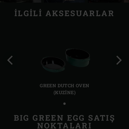
İLGILI AKSESUARLAR
Önceki
Sonr
slayt
slayt
GREEN DUTCH OVEN
(KUZINE)
BIG GREEN EGG SATIŞ
NOKTALARI