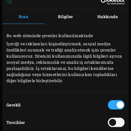
yemeğinizin lezzetini zirveye taşır. Arzu ederseniz
kapağını çıkararak, tüm malzemelerin Big Green Egg’e
Rıza
Bilgiler
Hakkında
özgü o eşsiz aromayla buluşmasını da sağlayabilirsiniz.
Demir Döküm Kuzine sadece Big Green Egg içinde değil,
Bu web-sitesinde çerezler kullanılmaktadır
ocakta ya da fırında da kullanabilirsiniz. 5.2 litrelik geniş
İçeriği ve reklamları kişiselleştirmek, sosyal medya
hacmiyle kalabalık sofralara kolayca hazırlık yapabilir,
özellikleri sunmak ve trafiği analiz etmek için çerezler
düşük ısıda saatlerce pişen etlerin ne kadar yumuşak ve
kullanıyoruz. Sitemizi kullanımınızla ilgili bilgileri ayrıca
sosyal medya, reklamcılık ve analiz iş ortaklarımızla
sulu kaldığını kendi gözlerinizle görebilirsiniz.
paylaşabiliriz. İş ortaklarımız, bu bilgileri kendilerine
sağladığınız veya hizmetlerini kullanırken topladıkları
Temizlik için ister elde yıkayın, isterseniz bulaşık
diğer bilgilerle birleştirebilir.
makinesine yerleştirin. Ancak döküm yapısını uzun
ömürlü korumak için ara ara bitkisel yağ ile yağlamanızı
Onay
öneririz.
Gerekli
Seçimi
Model
Productcode
Tercihler
2XL,