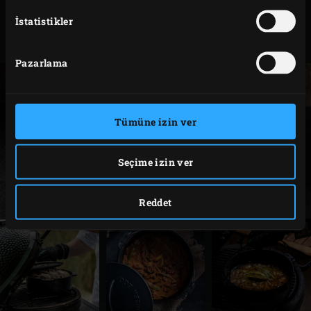
XLarge,
127877
İstatistikler
Large,
Medium
Pazarlama
Tümüne izin ver
Seçime izin ver
Reddet