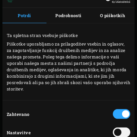
Potrdi
Podrobnosti
O piškotkih
Ta spletna stran vsebuje piškotke
Piškotke uporabljamo za prilagoditev vsebin in oglasov,
Vsak Big Green Egg se v podstavku EGG Nest počuti kot
za zagotavljanje funkcij družbenih medijev in za analize
doma. Ko žar EGG postavite v okvir, lahko vidite, kako
našega prometa. Poleg tega delimo informacije o vaši
uporabi našega mesta z našimi partnerji s področja
raste. Ker stoji nekoliko višje, bo na delovni višini, ki je
družbenih medijev, oglaševanja in analitike, ki jih morda
idealna za vas. Vaš hrbet vam bo hvaležen. Podstavek za
kombinirajo z drugimi informacijami, ki ste jim jih
žar EGG Nest je izdelan iz prašno premazanega jekla, štiri
posredovali ali pa so jih zbrali skozi vašo uporabo njihovih
storitev.
trpežna kolesca pa omogočajo preprosto premikanje.
Ker je podstavek dvignjen, lahko žar EGG uporabljate
Izbira
priročno več ur brez pripogibanja. Vam je žar EGG v
Zahtevano
soglasja
napoto, ko želite dostopati do mize za namizni tenis? Vse,
kar morate narediti, je, da žar EGG premaknete na
Nastavitve