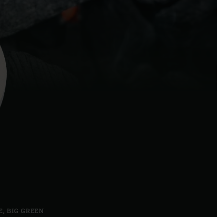
| Schweiz (Français)
z
E
,
BIG GREEN