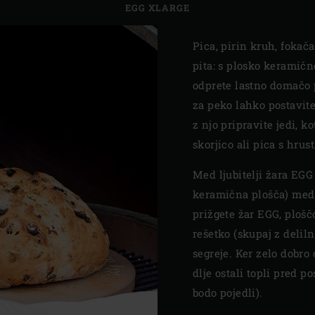
EGG XLARGE
Pica, pirin kruh, fokača
pita: s plosko keramič
odprete lastno domačo 
za peko lahko postavite
z njo pripravite jedi, k
skorjico ali pica s hrus
Med ljubitelji žara EGG
keramična plošča) med n
prižgete žar EGG, plošč
rešetko (skupaj z deli
segreje. Ker zelo dobro 
dlje ostali topli pred p
bodo pojedli).