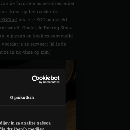
 van de favoriete accessoires onder
een direct op het rooster (in
vEGGtor
) als je je EGG aansteekt
warm wordt. Omdat de Baking Stone
un je pizza’s en koekjes eenvoudig
oordat je ze serveert (al is de
t ze in no-time op zijn).
O piškotkih
dijev in za analize našega
čja družbenih medijev,