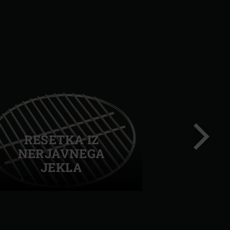
REŠETKA IZ
NERJAVNEGA
JEKLA
Nasledn
prosojni