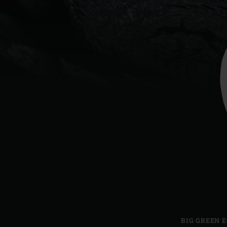
Denmark | Danmark
Estonia | Eesti
Finland | Suomi
France | France
Germany | Deutschland
Greece | Ελλάδα
Hungary | Magyarország
BIG GREEN 