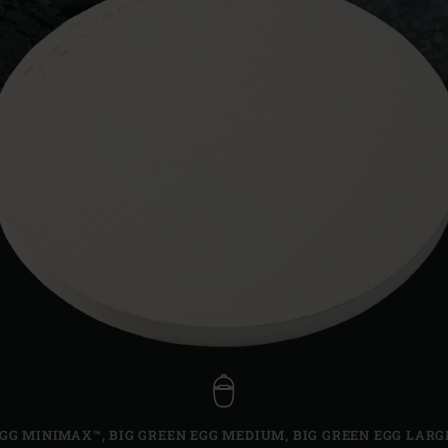
Slovenia | Slovenija
Spain | España
Sweden | Sverige
Switzerland (French) 
Switzerland | Schwei
Turkey | Türkiye
EGG MINIMAX™
,
BIG GREEN EGG MEDIUM
,
BIG GREEN EGG LARG