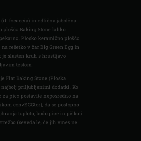
 (it. focaccia) in odlična jabolčna
no ploščo Baking Stone lahko
pekarno. Plosko keramično ploščo
 na rešetko v žar Big Green Egg in
ot je slasten kruh s hrustljavo
tljavim testom.
 je Flat Baking Stone (Ploska
ajbolj priljubljenimi dodatki. Ko
o za pico postavite neposredno na
lnikom
convEGGtor
), da se postopno
ohranja toploto, bodo pice in piškoti
ostrežbo (seveda le, če jih vmes ne