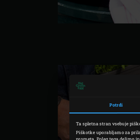
Potrdi
Ta spletna stran vsebuje pišk
Piškotke uporabljamo za prila
prometa. Poleg tega delimo in