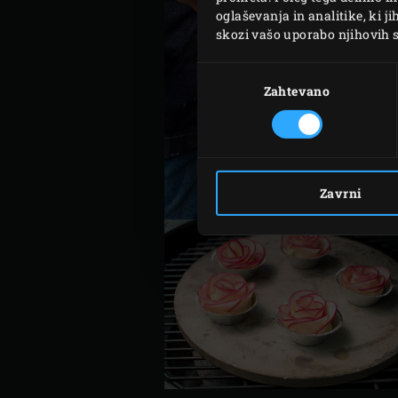
oglaševanja in analitike, ki j
skozi vašo uporabo njihovih s
Izbira
soglasja
Zahtevano
Zavrni