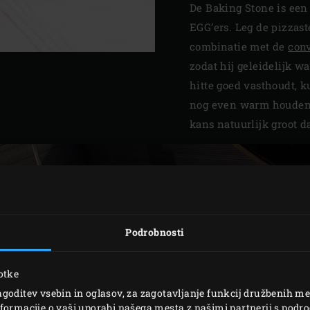
De Baking Stone is een
EGG’ers. Leg de pizzast
combinatie met de
con
zodat hij geleidelijk 
hitte goed vasthoudt, k
nog even warm houden v
kans natuurlijk groot da
Podrobnosti
otke
goditev vsebin in oglasov, za zagotavljanje funkcij družbenih me
formacije o vaši uporabi našega mesta z našimi partnerji s podro