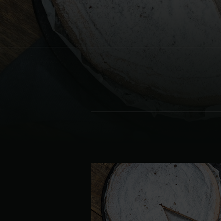
Denmark | Danmark
Estonia | Eesti
Finland | Suomi
France | France
Germany | Deutschland
Greece | Ελλάδα
Hungary | Magyarország