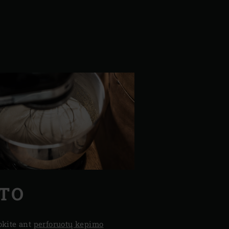
STO
iokite ant
perforuotų kepimo