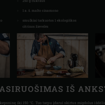
250 g cukraus
1 a. š. malto cinamono
to
smulkiai tarkuotos 1 ekologiškos
citrinos žievelės
ASIRUOŠIMAS IŠ ANK
 kepsninę iki 150 °C. Tuo tarpu įdarui skirtus migdolus išdėl