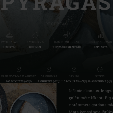
PYRAGAS
Slovenia | Slovenija
Spain | España
RECEPTAS
Sweden | Sverige
Switzerland (French) 
PATIEKALAS
KATEGORIJA
GAMINIMO BŪDAS
SUDĖTINGUMAS
DESERTAS
KEPINIAI
KEPIMAS ORKAITĖJE
PAPRASTA
Switzerland | Schwei
Turkey | Türkiye
PASIRUOŠIMAS IŠ ANKSTO
GAMINIMAS
IŠ VISO
KIEKIS
105 MINUTĖS (-ČIŲ)
5 MINUTĖS (-ČIŲ)
110 MINUTĖS (-ČIŲ)
10 ASMENIMS (-Ų)
Ieškote skanaus, lengv
galėtumėte iškepti Big
norėtumėte gardaus mi
įdarą kepsninėje išrūky