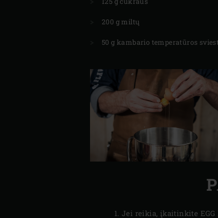
125 g cukraus
200 g miltų
50 g kambario temperatūros svies
P
Jei reikia, įkaitinkite EGG