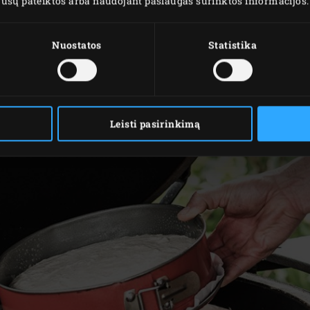
os jūsų pateiktos arba naudojant paslaugas surinktos informacijos.
uminio folija ir kepkite dar 20 min.
 Big Green Egg kepsninės ir atvėsinkite. Tuo tarpu paruoškite
Nuostatos
Statistika
tūros.
Leisti pasirinkimą