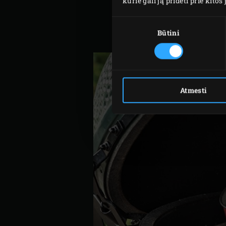
kurie gali ją pridėti prie kit
Uždenkite kepimo formą ali
Sutikimo
Išimkite migdolų pyragą iš
pasirinkimas
Būtini
iki pageidaujamos tempera
Atmesti