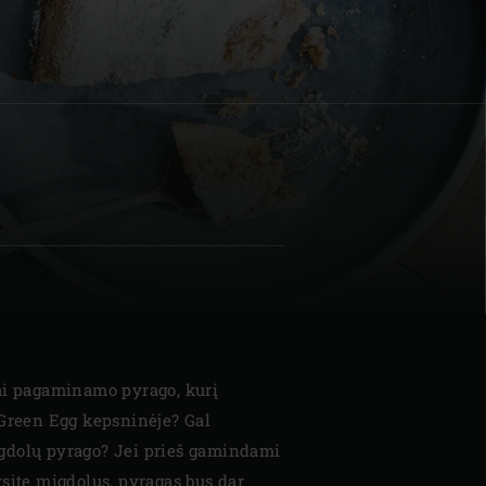
| Schweiz (Français)
z
ai pagaminamo pyrago, kurį
 Green Egg kepsninėje? Gal
gdolų pyrago? Jei prieš gamindami
site migdolus, pyragas bus dar