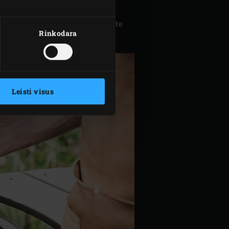
 kepsninę paelijai ir įkaitinkite
Rinkodara
Leisti visus