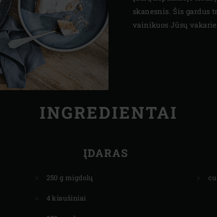
skanesnis. Šis gardus t
vainikuos Jūsų vakarie
INGREDIENTAI
ĮDARAS
250 g migdolų
cu
4 kiaušiniai