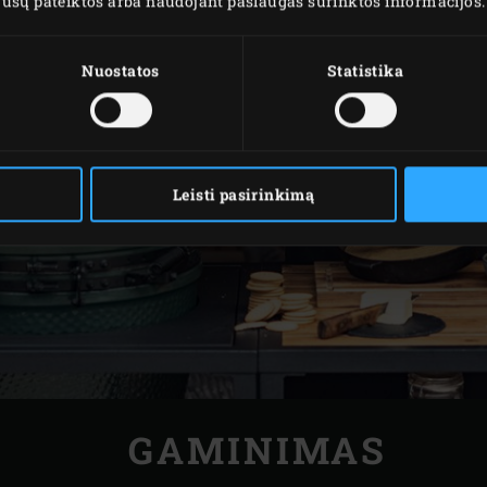
os jūsų pateiktos arba naudojant paslaugas surinktos informacijos.
Nuostatos
Statistika
Leisti pasirinkimą
GAMINIMAS