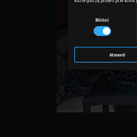
kurie gali ją pridėti prie kit
Sutikimo
pasirinkimas
Būtini
Atmesti