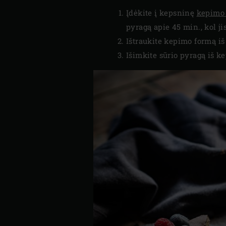
Įdėkite į kepsninę
kepimo
pyragą apie 45 min., kol jis
Ištraukite kepimo formą iš
Išimkite sūrio pyragą iš 