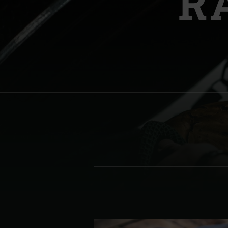
R
Denmark | Danmark
Estonia | Eesti
Finland | Suomi
France | France
Germany | Deutschland
Greece | Ελλάδα
Hungary | Magyarország