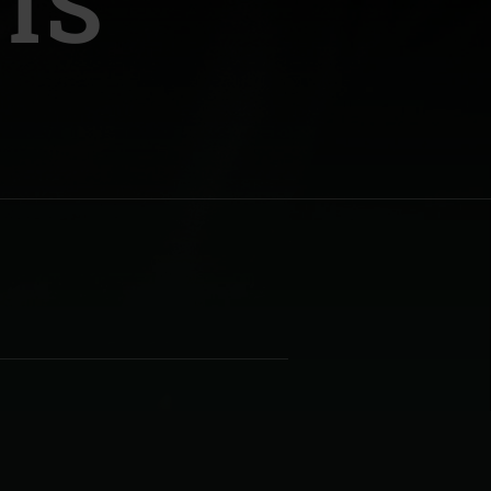
IS
| Schweiz (Français)
z