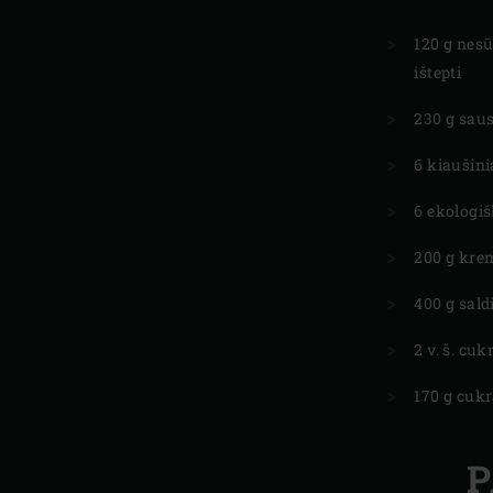
120 g nes
ištepti
230 g sau
6 kiaušini
6 ekologiš
200 g kre
400 g sal
2 v. š. cu
170 g cuk
P