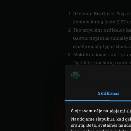
Uždekite Big Green Egg k
kepimo formą (apie Ø 27 c
Tuo tarpu ant nedidelės ka
Gautus trupinius sumaišyki
susiformuotų lygus sluoksn
Atskirkite kiaušinių tryniu
Išplakite kiaušinių trynius
sultis, kondensuotą pieną 
pudra ir žiupsneliu cukrau
Į trynių mišinį atsargiai 
Sutikimas
Šioje svetainėje naudojami s
Naudojame slapukus, kad galė
srautą. Be to, svetainės nau