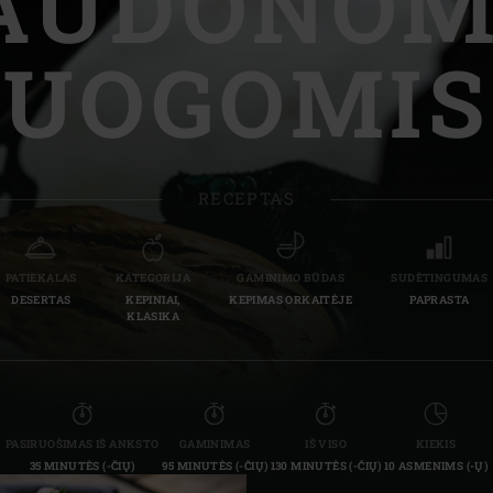
AUDONOM
Slovenia | Slovenija
UOGOMIS
Spain | España
Sweden | Sverige
Switzerland (French) 
RECEPTAS
Switzerland | Schwei
Turkey | Türkiye
PATIEKALAS
KATEGORIJA
GAMINIMO BŪDAS
SUDĖTINGUMAS
DESERTAS
KEPINIAI,
KEPIMAS ORKAITĖJE
PAPRASTA
KLASIKA
PASIRUOŠIMAS IŠ ANKSTO
GAMINIMAS
IŠ VISO
KIEKIS
35 MINUTĖS (-ČIŲ)
95 MINUTĖS (-ČIŲ)
130 MINUTĖS (-ČIŲ)
10 ASMENIMS (-Ų)