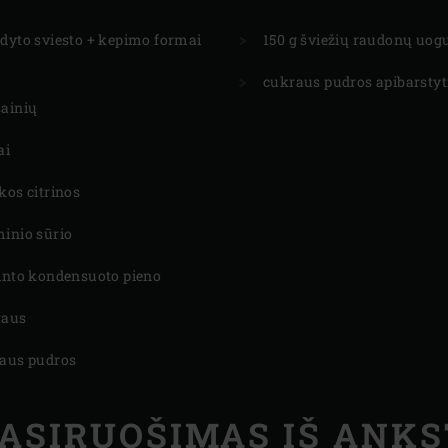
ūdyto sviesto + kepimo formai
150 g šviežių raudonų uog
cukraus pudros apibarstyt
sainių
ai
kos citrinos
minio sūrio
dinto kondensuoto pieno
kraus
raus pudros
ASIRUOŠIMAS IŠ ANK