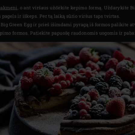
 akmenį
, o ant viršaus uždėkite kepimo formą. Uždarykite Bi
 pagels ir iškeps. Per tą laiką sūrio viršus taps tvirtas.
 Big Green Egg ir prieš išimdami pyragą iš formos palikite at
kepimo formos. Patiekite papuošę raudonomis uogomis ir paba