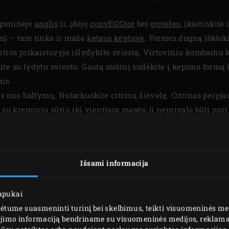
epsninėje
anglis
ir, įdėję
convEGGtor
bei
groteles
, įkaitinkite
m) – tam tinka ir maža
ketaus keptuvė
. Formos dugną išklok
itros prikaistuvyje išlydykite sviestą. Virtuviniu kombainu
te su lydytu sviestu. Gautą mišinį sudėkite į kepimo formą i
is.
s nuo baltymų. Nutarkuokite citrinų žievelę. Citrinas perpjau
 su kreminiu sūriu iki vientisos masės; ji neprivalo būti puri.
ir žiupsnelį druskos. Kitame dubenėlyje išplakite kiaušinių
s, kol masė taps standi.
įmaišykite išplaktus baltymus. Gautą masę supilkite į kepimo 
Išsami informacija
lapukai
tume suasmeninti turinį bei skelbimus, teikti visuomeninės medi
dojimo informaciją bendriname su visuomeninės medijos, reklamav