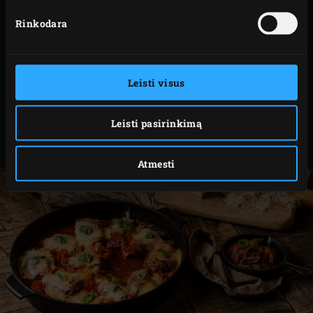
Rinkodara
Prekės
127839
kodas
Leisti visus
VIŠTA ANT ALAUS
Leisti pasirinkimą
SKARDINĖS SU
KVIETINIU ALUMI
IR KEPTOMIS
DARŽOVĖMIS
Atmesti