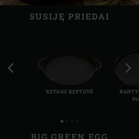
SUSIJĘ PRIEDAI
Ankstesnė
Kita
skaidrė
skai
KETAUS KEPTUVĖ
RANTY
PL
BIG GREEN EGG