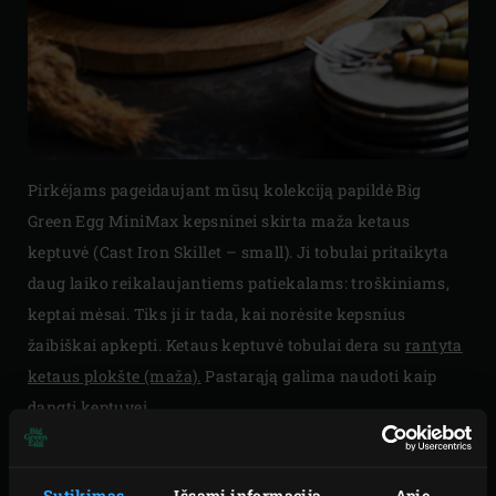
Pirkėjams pageidaujant mūsų kolekciją papildė Big
Green Egg MiniMax kepsninei skirta maža ketaus
keptuvė (Cast Iron Skillet – small). Ji tobulai pritaikyta
daug laiko reikalaujantiems patiekalams: troškiniams,
keptai mėsai. Tiks ji ir tada, kai norėsite kepsnius
žaibiškai apkepti. Ketaus keptuvė tobulai dera su
rantyta
ketaus plokšte (maža)
.
Pastarąją galima naudoti kaip
dangtį keptuvei.
Keptuvė pagaminta iš ketaus, todėl ji tarnaus ilgus
metus. Ji atspari karščiui ir pasižymi dideliu šilumos
Sutikimas
Išsami informacija
Apie