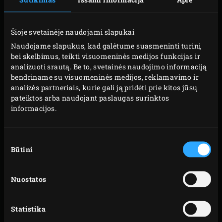
laidumu. 2 patogias rankenas turinčią keptuvę labai
lengva prižiūrėti.
Šioje svetainėje naudojami slapukai
Naudojame slapukus, kad galėtume suasmeninti turinį
bei skelbimus, teikti visuomeninės medijos funkcijas ir
analizuoti srautą. Be to, svetainės naudojimo informaciją
bendriname su visuomeninės medijos, reklamavimo ir
analizės partneriais, kurie gali ją pridėti prie kitos jūsų
Please
accept marketing-cookies
to watch this video
pateiktos arba naudojant paslaugas surinktos
informacijos.
Sutikimo
Būtini
pasirinkimas
KETAUS NAUDOJIMAS
Nuostatos
Į ką reikėtų atkreipti dėmesį pirmą kartą naudojant
ketaus priedus? Ir kaip juos paruošti naudojimui? Šiame
Statistika
vaizdo įraše viską paaiškiname.