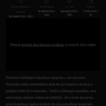
PASIRUOŠIMAS IŠ
GAMINIMAS
IŠ VISO
KIEKIS
35 MINUTĖS (-
185 MINUTĖS (-
1 PORCIJOS (-
ANKSTO
ČIŲ)
ČIŲ)
Ų)
150 MINUTĖS (-ČIŲ)
Please
accept marketing-cookies
to watch this video
Patiems išsikepti fokačijos lengviau, nei manote.
Išminkę tešlą nedelsdami įdėkite ją į kepimo formą ir
palikite kilti dvi valandas. Tešlos uždengti nereikia, nes
alyvuogių aliejus neleis jai išdžiūti. Jei norite įdomiau,
prieš kepdami pabarstykite duoną smulkiai kapotais