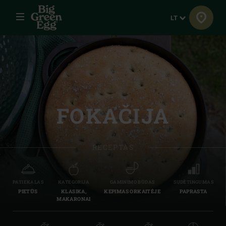
Meniu
Kalba
LT
FOKAČIJA
RECEPTAS
PATIEKALAS
KATEGORIJA
GAMINIMO BŪDAS
SUDĖTINGUMAS
PIETŪS
KLASIKA,
KEPIMAS ORKAITĖJE
PAPRASTA
MAKARONAI