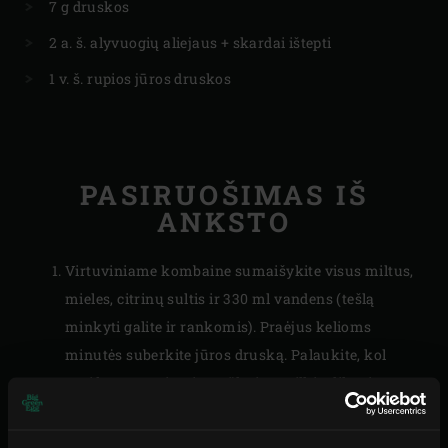
7 g druskos
2 a. š. alyvuogių aliejaus + skardai ištepti
1 v. š. rupios jūros druskos
PASIRUOŠIMAS IŠ
ANKSTO
Virtuviniame kombaine sumaišykite visus miltus,
mieles, citrinų sultis ir 330 ml vandens (tešlą
minkyti galite ir rankomis). Praėjus kelioms
minutės suberkite jūros druską. Palaukite, kol
susiformuos vientisa tešla, ir supilkite likusį
vandenį. Kai vanduo susigers, supilkite alyvuogių
aliejų. Naudodami
skaitmeninį termometrą