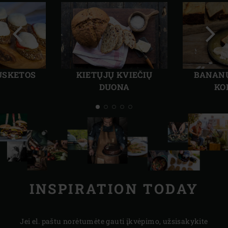
Ankstesnė
Kita
skaidrė
skai
USKETOS
KIETŲJŲ KVIEČIŲ
BANANŲ
DUONA
KO
INSPIRATION TODAY
Jei el. paštu norėtumėte gauti įkvėpimo, užsisakykite