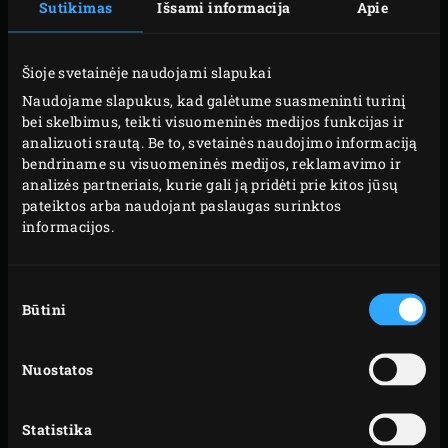
Sutikimas
Išsami informacija
Apie
pamatuokite, ar tešla pasiekė 25 °C temperatūrą.
Tešla vėsesnė? Tuomet dar paminkykite.
Šioje svetainėje naudojami slapukai
Suplokite tešlą, kraštus užlenkite į vidurį ir
Naudojame slapukus, kad galėtume suasmeninti turinį
patepkite alyvuogių aliejumi. Apverskite tešlą
bei skelbimus, teikti visuomeninės medijos funkcijas ir
sudūrimu į apačią ir viršų taip pat aptepkite
analizuoti srautą. Be to, svetainės naudojimo informaciją
alyvuogių aliejumi. Suformuokite tešlą užlenkdami
bendriname su visuomeninės medijos, reklamavimo ir
analizės partneriais, kurie gali ją pridėti prie kitos jūsų
kraštus į apačią, kad išeitų dailus apvalus kepalas.
pateiktos arba naudojant paslaugas surinktos
Ištepkite ketaus keptuvę alyvuogių aliejumi, įdėkite
informacijos.
į ją tešlą ir suplokite. Kildinkite 2 val. kambario
temperatūroje. Kas pusvalandį vis paspauskite
Sutikimo
tešlą, kad ji pasiskirstytų keptuvėje. Jei kildama
Būtini
pasirinkimas
tešla apdžius, patepkite ją alyvuogių aliejumi.
Nuostatos
GAMINIMAS
Statistika
Likus maždaug 20 min. uždekite Big Green Egg