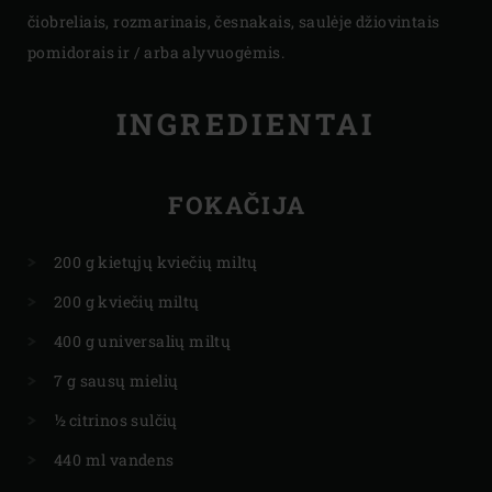
čiobreliais, rozmarinais, česnakais, saulėje džiovintais
pomidorais ir / arba alyvuogėmis.
INGREDIENTAI
FOKAČIJA
200 g kietųjų kviečių miltų
200 g kviečių miltų
400 g universalių miltų
7 g sausų mielių
½ citrinos sulčių
440 ml vandens