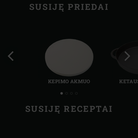
SUSIJĘ PRIEDAI
Ankstesnė
Kita
skaidrė
skai
KEPIMO AKMUO
KETAU
SUSIJĘ RECEPTAI