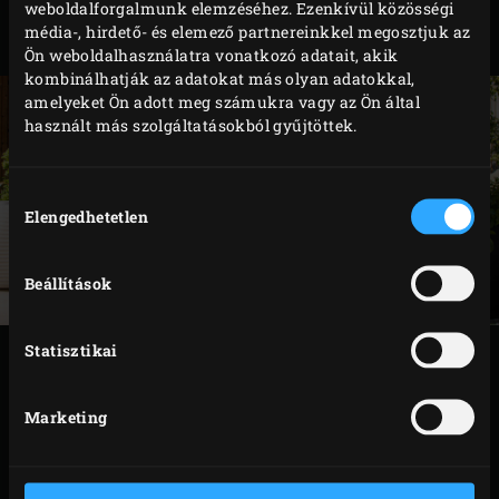
weboldalforgalmunk elemzéséhez. Ezenkívül közösségi
Green Egg 2XL az ön modellje. Hatalmas méretű,
média-, hirdető- és elemező partnereinkkel megosztjuk az
rengeteg kulináris lehetőséget kínál, mégis egyszerű.
Ön weboldalhasználatra vonatkozó adatait, akik
kombinálhatják az adatokat más olyan adatokkal,
amelyeket Ön adott meg számukra vagy az Ön által
használt más szolgáltatásokból gyűjtöttek.
Hozzájárulás
Elengedhetetlen
kiválasztása
Beállítások
Statisztikai
SPECIFIKÁCIÓK
Marketing
BIG
A
GREEN
TÖKÉLETES
ÁTMÉRŐ
73 cm