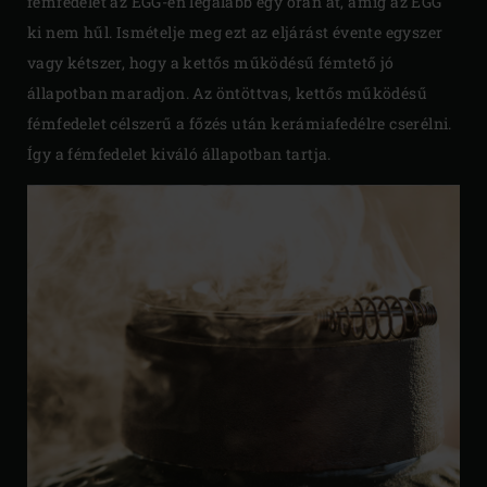
fémfedelet az EGG-en legalább egy órán át, amíg az EGG
ki nem hűl. Ismételje meg ezt az eljárást évente egyszer
vagy kétszer, hogy a kettős működésű fémtető jó
állapotban maradjon. Az öntöttvas, kettős működésű
fémfedelet célszerű a főzés után kerámiafedélre cserélni.
Így a fémfedelet kiváló állapotban tartja.