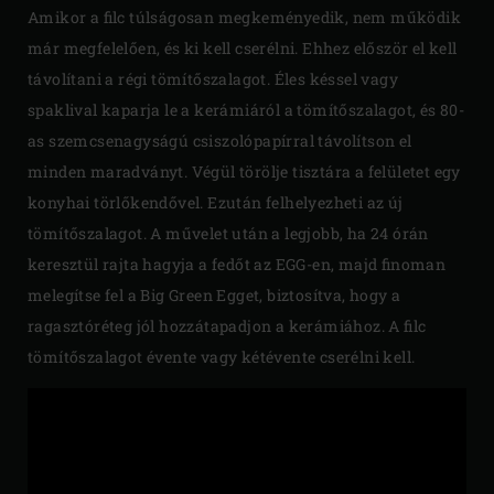
Amikor a filc túlságosan megkeményedik, nem működik
már megfelelően, és ki kell cserélni. Ehhez először el kell
távolítani a régi tömítőszalagot. Éles késsel vagy
spaklival kaparja le a kerámiáról a tömítőszalagot, és 80-
as szemcsenagyságú csiszolópapírral távolítson el
minden maradványt. Végül törölje tisztára a felületet egy
konyhai törlőkendővel. Ezután felhelyezheti az új
tömítőszalagot. A művelet után a legjobb, ha 24 órán
keresztül rajta hagyja a fedőt az EGG-en, majd finoman
melegítse fel a Big Green Egget, biztosítva, hogy a
ragasztóréteg jól hozzátapadjon a kerámiához. A filc
tömítőszalagot évente vagy kétévente cserélni kell.