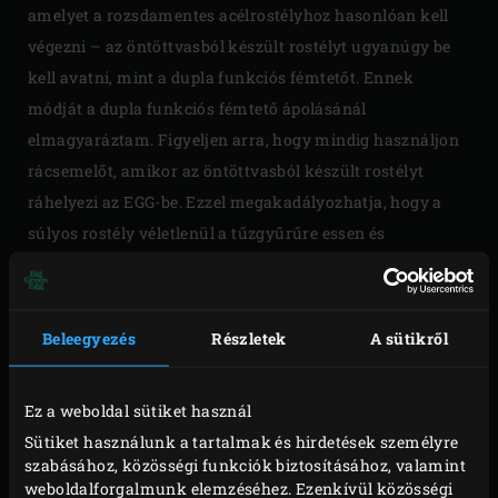
amelyet a rozsdamentes acélrostélyhoz hasonlóan kell
végezni – az öntöttvasból készült rostélyt ugyanúgy be
kell avatni, mint a dupla funkciós fémtetőt. Ennek
módját a dupla funkciós fémtető ápolásánál
elmagyaráztam. Figyeljen arra, hogy mindig használjon
rácsemelőt, amikor az öntöttvasból készült rostélyt
ráhelyezi az EGG-be. Ezzel megakadályozhatja, hogy a
súlyos rostély véletlenül a tűzgyűrűre essen és
megrepedjen. Mindig lassan hagyja felmelegedni a
rostélyt a Big Green Eggben (vagyis soha ne helyezze a
hideg rostélyt a felforrósodott EGG-be). Ezzel elkerülheti a
Beleegyezés
Részletek
A sütikről
szélsőséges hőmérséklet-különbség miatt megjelenő
repedéseket. Helyezze a rostélyt az EGG-be az EGG
Ez a weboldal sütiket használ
felmelegítése során. Ez kíméletesebb az öntöttvasra
Sütiket használunk a tartalmak és hirdetések személyre
nézve.
szabásához, közösségi funkciók biztosításához, valamint
weboldalforgalmunk elemzéséhez. Ezenkívül közösségi