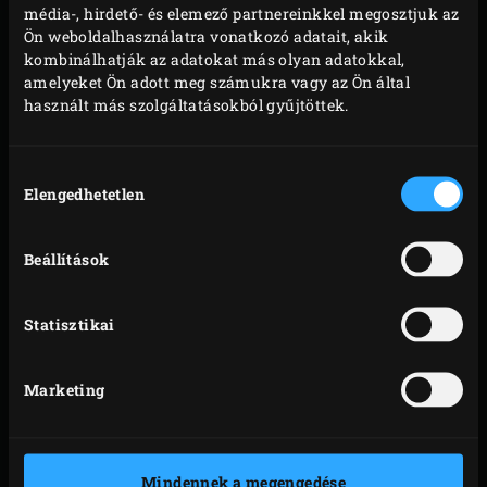
média-, hirdető- és elemező partnereinkkel megosztjuk az
Ön weboldalhasználatra vonatkozó adatait, akik
kombinálhatják az adatokat más olyan adatokkal,
amelyeket Ön adott meg számukra vagy az Ön által
használt más szolgáltatásokból gyűjtöttek.
Hozzájárulás
Elengedhetetlen
kiválasztása
Beállítások
Statisztikai
Marketing
ÖNTÖTTVASBÓL
KÉSZÜLT ROSTÉLY
Mindennek a megengedése