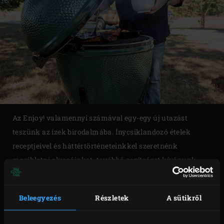
Az Enjoy! valamennyi számával egy-egy új utazást
teszünk az ízek birodalmába. Ínycsiklandozó ételek
receptjeivel és háttértörténeteinkkel szeretnénk
megihletni olvasóinkat, továbbá segítséget kívánunk
nyújtani ahhoz, hogy a Big Green Egg által lehetővé tett
főzési technikák minél szélesebb palettájával
Beleegyezés
Részletek
A sütikről
ismerkedjenek meg.