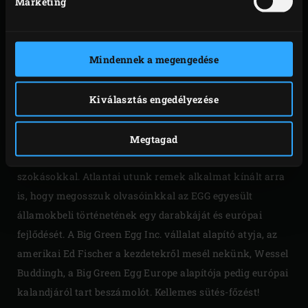
Marketing
Mindennek a megengedése
Ezúttal Thomasszal és Jenny-vel Atlantába, a Big Green
Egg szülővárosába teszünk látogatást. Ez az autentikus
Kiválasztás engedélyezése
és lelkes svéd házaspár régóta elkötelezett az EGG-ek
iránt, és immár 13 darab (!) büszke tulajdonosai. Most
útra keltek, hogy felfedezzék a Big Green Egg gyökereit,
Megtagad
és megismerkedjenek a helyi hozzávalókkal és étkezési
szokásokkal. Atlantai utunk remek alkalmat kínált arra
is, hogy megosszuk olvasóinkkal az EGG egyesült
államokbeli történetének egy darabkáját és európai
fejlődését. A Big Green Egg Inc. vállalat alapító atyja, az
amerikai Ed Fischer a kezdetekről mesél nekünk, Wessel
Buddingh, a Big Green Egg Europe alapítója pedig európai
kalandjáról tart beszámolót. Kellemes sütés-főzést!