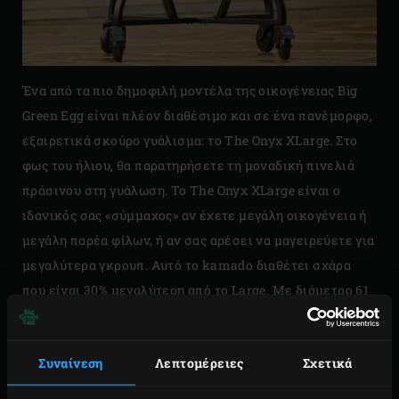
Ένα από τα πιο δημοφιλή μοντέλα της οικογένειας Big
Green Egg είναι πλέον διαθέσιμο και σε ένα πανέμορφο,
εξαιρετικά σκούρο γυάλισμα: το The Onyx XLarge. Στο
φως του ήλιου, θα παρατηρήσετε τη μοναδική πινελιά
πράσινου στη γυάλωση. Το The Onyx XLarge είναι ο
ιδανικός σας «σύμμαχος» αν έχετε μεγάλη οικογένεια ή
μεγάλη παρέα φίλων, ή αν σας αρέσει να μαγειρεύετε για
μεγαλύτερα γκρουπ. Αυτό το kamado διαθέτει σχάρα
που είναι 30% μεγαλύτερη από το Large. Με διάμετρο 61
cm στην επιφάνεια μαγειρέματος, μεγάλα κομμάτια
κρέατος, ψαριού ή πολλαπλές πίτσες ταυτόχρονα δεν
Συναίνεση
Λεπτομέρειες
Σχετικά
είναι όνειρο, αλλά πραγματικότητα.