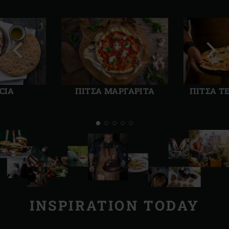
Προηγούμενη
Επόμ
διαφάνεια
διαφ
CIA
ΠΙΤΣΑ ΜΑΡΓΑΡΙΤΑ
ΠΙΤΣΑ Τ
INSPIRATION TODAY