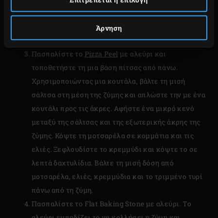
Rolling Mat με αλεύρι και ρίξτε την πρώτη μπάλα
ζύμης. Πλάστε την μέχρι να απλωθεί σε πάχος 1
Άρνηση
χιλιοστόμετρο.
Πασπαλίστε το
Pizza Peel
με αλεύρι και
τοποθετήστε τη μια βάση πίτσας από πάνω.
Χρησιμοποιώντας μια κουτάλα, βάλτε τη μισή
σάλτσα στη μέση της ζύμης και απλώστε την με ένα
κουτάλι προς τις άκρες. Αφήστε ένα μικρό κενό
μεταξύ της σάλτσας και της εξωτερικής άκρης της
ζύμης. Κόψτε τη μοτσαρέλα σε κομμάτια και τις
ελιές. Ξεφλουδίστε το κρεμμύδι και κόψτε το σε
λεπτά δαχτυλίδια. Βάλτε τη μισή δόση από
μοτσαρέλα, ελιές, κρεμμύδια και το τριμμένο τυρί
πάνω από τη ζύμη.
Πασπαλίστε το Flat Baking Stone με αλεύρι. Το
αλεύρι εμποδίζει το να κολλήσει η ζύμη και