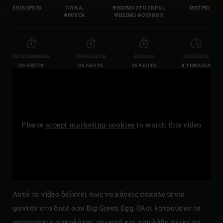
ΕΠΙΔΟΡΠΙΟ
ΓΛΥΚΑ,
ΨΗΣΙΜΟ ΣΤΟ ΓΚΡΙΛ,
ΜΕΤΡΙΟ
ΦΡΟΥΤΑ
ΨΗΣΙΜΟ ΦΟΥΡΝΟΥ
ΠΡΟΕΤΟΙΜΑΣΊΑ
ΠΑΡΑΣΚΕΥΉ
ΣΎΝΟΛΟ
ΠΟΣΌΤΗΤΑ
20 ΛΕΠΤΆ
25 ΛΕΠΤΆ
45 ΛΕΠΤΆ
8 ΤΕΜΆΧΙΑ
Please
accept marketing-cookies
to watch this video
Αυτό το video δείχνει πως να κάνεις σοκολατένια
φοντάν στο δικό σου Big Green Egg. Όλοι λατρεύουν τα
φοντανάκια σοκολάτας, γνωστά και σαν λάβα κέικς με