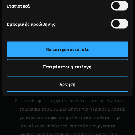
Στατιστικά
Τοποθετήστε τα ταψάκια φούρνου στο Half Moon
Baking Stone και κλείστε το καπάκι του Egg.
Εμπορικής προώθησης
Ψήστε τα κέικ για περίπου 20 λεπτά. Εν τω μεταξύ,
ξεφλουδίστε τον ανανά και κόψτε τον στα 4, κατά
μήκος. Αφαιρέστε τον σκληρό πυρήνα και κόψτε
Να επιτρέπονται όλα
κάθε κομμάτι σε λεπτές φέτες πάχους περίπου
μισού εκατοστού. Αφαιρέστε το κοτσάνι και τους
Επιτρέπεται η επιλογή
σπόρους από την κόκκινη πιπεριά και κόψτε την
στη μέση κατά μήκος (θα χρειαστείτε μόνο μισή
πιπεριά). Τρίψτε τις φέτες του ανανά με το
Άρνηση
εσωτερικό της πιπεριάς.
Τοποθετήστε τις φέτες ανανά στη σχάρα. Κλείστε
το καπάκι του EGG και ψήστε για περίπου 2 λεπτά,
γυρίζοντας τις φέτες οριζόντια και κάθετα στην
ίδια πλευρά, ανά λεπτό, για να δημιουργήσετε
ωραίες γραμμές σχάρας. Γυρίστε τις φέτες του