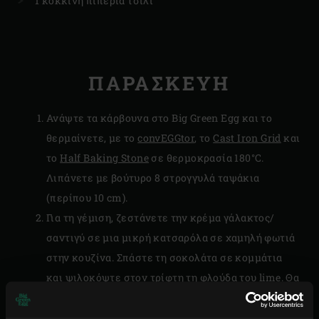
1 κόκκινη πιπεριά τσίλι
ΠΑΡΑΣΚΕΥΗ
Ανάψτε τα κάρβουνα στο Big Green Egg και το
θερμαίνετε, με το
convEGGtor
, το
Cast Iron Grid
και
το
Half Baking Stone
σε θερμοκρασία 180°C.
Λιπάνετε με βούτυρο 8 στρογγυλά ταψάκια
(περίπου 10 cm).
Για τη γέμιση, ζεστάνετε την κρέμα γάλακτος/
σαντιγύ σε μια μικρή κατσαρόλα σε χαμηλή φωτιά
στην κουζίνα. Σπάστε τη σοκολάτα σε κομμάτια
και ψιλοκόψτε στον τρίφτη τη φλούδα του lime. Θα
χρειαστείτε μόνο αυτό για τη μυρωδιά.
Ανακατέψτε τα φλούδια του λάιμ και τη σοκολάτα