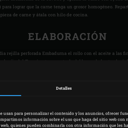
o) para lograr que la carne tenga un grosor homogéneo. Repa
a pieza de carne y átala con hilo de cocina.
ELABORACIÓN
dia rejilla perforada Embadurna el rollo con el aceite a las fi
la clavija del Termómetro remoto de doble sonda hasta el núcle
 del núcleo a 52 °C y deja cocinar el rollo hasta que se alcan
badurna el rollo regularmente con el aceite a las finas hierb
 pronto haya alcanzado la temperatura interna fijada previa
Detalles
 sal. Deja reposar el rollo de bavette durante unos 6-8 min
tarlo en lonchas homogéneas.
se usan para personalizar el contenido y los anuncios, ofrecer fun
compartimos información sobre el uso que haga del sitio web con 
is web, quienes pueden combinarla con otra información que les 