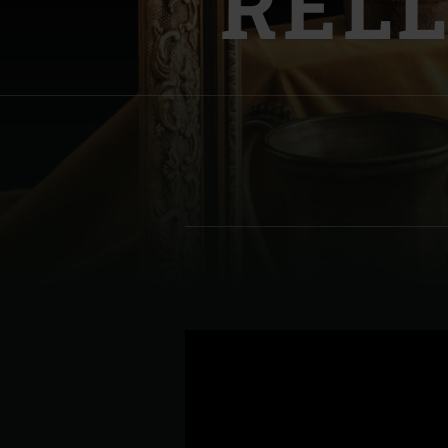
RELL
Denmark | Danmark
Estonia | Eesti
Finland | Suomi
France | France
Germany | Deutschland
Greece | Ελλάδα
Hungary | Magyarország