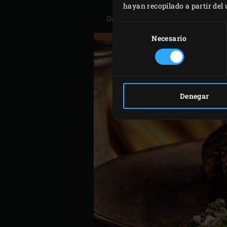
hayan recopilado a partir del
Delicioso con espárragos verdes 
Selección
de
Necesario
consentimiento
Denegar