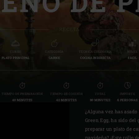
ENO DE 
Slovenia | Slovenija
Spain | España
RECETA
Sweden | Sverige
Switzerland (French) 
CURSO
CATEGORÍA
TÉCNICA CULINARIA
NIVEL
PLATO PRINCIPAL
CARNE
COCINA INDIRECTA
FÁCIL
Switzerland | Schwei
Turkey | Türkiye
TIEMPO DE PREPARACIÓN
TIEMPO DE COCCIÓN
TOTAL
IMPORTE
40 MINUTES
40 MINUTES
80 MINUTES
6 PERSONAS
¿Alguna vez has asado a
Green Egg, ha sido del 
preparar un plato de c
navideña? ¡Este rollo 