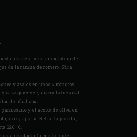
A
 hasta alcanzar una temperatura de
gujas de la ramita de romero. Pica
piñones y ásalos en unos 5 minutos
 que se quemen y cierra la tapa del
itas de albahaca.
so parmesano y el aceite de oliva en
gusto y aparta. Retira la parrilla,
ta 220 °C.
e un ablandador (o con la parte