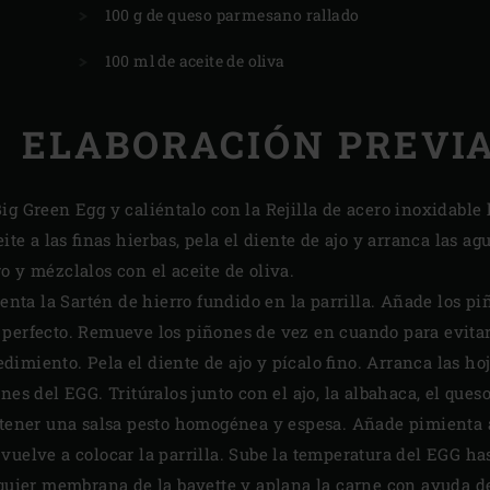
100 g de queso parmesano rallado
100 ml de aceite de oliva
ELABORACIÓN PREVI
ig Green Egg y caliéntalo con la Rejilla de acero inoxidable
eite a las finas hierbas, pela el diente de ajo y arranca las a
o y mézclalos con el aceite de oliva.
lienta la Sartén de hierro fundido en la parrilla. Añade los 
perfecto. Remueve los piñones de vez en cuando para evitar
imiento. Pela el diente de ajo y pícalo fino. Arranca las hoj
nes del EGG. Tritúralos junto con el ajo, la albahaca, el que
btener una salsa pesto homogénea y espesa. Añade pimienta al 
vuelve a colocar la parrilla. Sube la temperatura del EGG has
lquier membrana de la bavette y aplana la carne con ayuda d