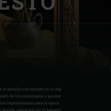
PESTO
| Schweiz (Français)
z
 la parrilla una bavette en tu Big
gusto de los comensales y quieres
arne impresionante para la época
de bavette preparado en tu kamado