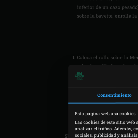
inferior de un cazo pesad
sobre la bavette, enrolla l
Coloca el rollo sobre la Me
sobre la rejilla.Introduce 
EGG. Ajusta la temperatura
Durante la preparación, em
Saca el rollo del EGG tan
Consentimiento
recién molida y escamas de
de aluminio, antes de cor
Esta página web usa cookies
Las cookies de este sitio web 
analizar el tráfico. Además, 
sociales, publicidad y anális
SUGERENCIA