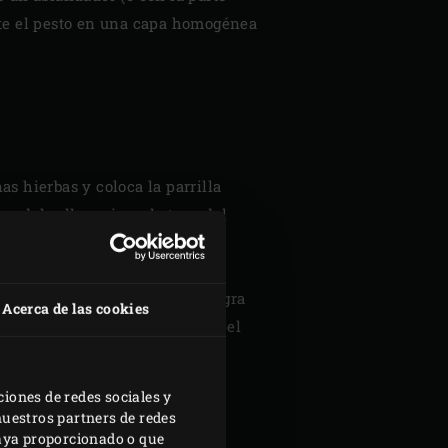
rte el pesto en una capa homogénea
nas hierbas y coloca la parrilla
o del rollo y cierra la tapa del
ce esta temperatura interna.
as.
mente y sazona con pimienta negra
Acerca de las cookies
utos, envuelto levemente en papel
ciones de redes sociales y
nuestros partners de redes
haya proporcionado o que