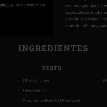
ookies
para ver este vídeo
será un auténtico festín
sorprendente al rollo de
durante la Navidad, pr
antes de rellenar y atar
INGREDIENTES
PESTO
150 g de piñones
1 
1 diente de ajo
2 ramitas de albahaca (30 gramos)