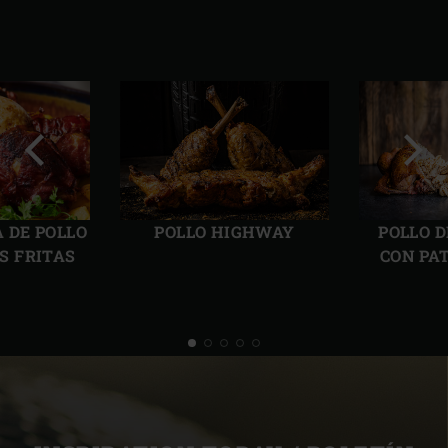
Diapositiva
Sigui
anterior
diapo
POLLO HIGHWAY
POLLO 
 DE POLLO
CON PA
S FRITAS