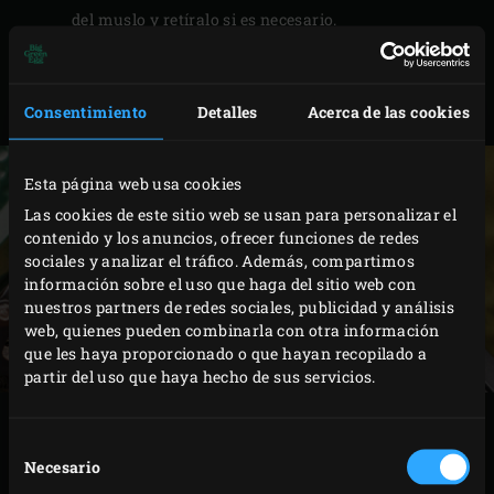
del muslo y retíralo si es necesario.
Unta los muslos de pollo con el aceite de oliva y
espolvoréalos con el rub. Cubre y deja marinar en la
Consentimiento
Detalles
Acerca de las cookies
nevera durante 1 hora.
Esta página web usa cookies
Las cookies de este sitio web se usan para personalizar el
contenido y los anuncios, ofrecer funciones de redes
sociales y analizar el tráfico. Además, compartimos
información sobre el uso que haga del sitio web con
nuestros partners de redes sociales, publicidad y análisis
web, quienes pueden combinarla con otra información
que les haya proporcionado o que hayan recopilado a
partir del uso que haya hecho de sus servicios.
MÉTODO
Selección
Necesario
de
Enciende el
carbón
en el Big Green Egg y caliéntalo
consentimiento