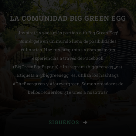
LA COMUNIDAD BIG GREEN EGG
¡Inspírate y saca más partido a tú Big Green Egg!
Sumérgete en un mundo lleno de posibilidades
culinarias. Haz tus preguntas y comparte tus
experiencias a través de Facebook
(BigGreenEggEspana) e Instagram (biggreenegg_es).
Etiqueta a @biggreenegg_es, utiliza los hashtags
#TheEvergreen y #forevergreen. Somos creadores de
bellos recuerdos. ¿Te unes a nosotros?
SIGUÉNOS