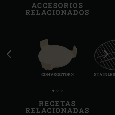
ACCESORIOS
RELACIONADOS
Diapositiva
Sigui
anterior
diapo
CONVEGGTOR®
STAINLES
RECETAS
RELACIONADAS