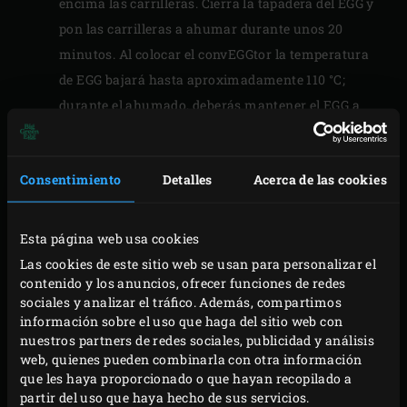
encima las carrilleras. Cierra la tapadera del EGG y
pon las carrilleras a ahumar durante unos 20
minutos. Al colocar el convEGGtor la temperatura
de EGG bajará hasta aproximadamente 110 °C;
durante el ahumado, deberás mantener el EGG a
esta temperatura.
Pela las cebollas y los dientes de ajo y pícalos
Consentimiento
Detalles
Acerca de las cookies
finamente. Arranca las hojitas del tomillo y romero
y pícalas finamente. Corta los tomates en trozos
gruesos.
Esta página web usa cookies
Saca las carrilleras de cerdo del EGG y colócalas
Las cookies de este sitio web se usan para personalizar el
contenido y los anuncios, ofrecer funciones de redes
aparte. Retira la rejilla y el convEGGtor y vuelve a
sociales y analizar el tráfico. Además, compartimos
colocar la rejilla. Coloca la Sartén de hierro fundido
información sobre el uso que haga del sitio web con
en la rejilla y sube la temperatura hasta 200 °C;
nuestros partners de redes sociales, publicidad y análisis
web, quienes pueden combinarla con otra información
mientras va subiendo la temperatura, la sartén se
que les haya proporcionado o que hayan recopilado a
va calentando.
partir del uso que haya hecho de sus servicios.