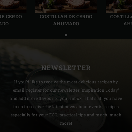
Diapositiva
Sigui
anterior
diapo
DE CERDO
COSTILLAR DE CERDO
COSTILL
ADO
AHUMADO
AH
NEWSLETTER
If you’d like to receive the most delicious recipes by
email, register for our newsletter ‘Inspiration Today’
and add more flavour to your inbox. That’s all you have
to do to receive the latest news about events, recipes
especially for your EGG, practical tips and much, much
more!