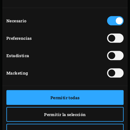
Añade el aceite de oliva, la cebolla, el ajo, el tomillo
y el romero a la sartén y fríelos hasta que la cebolla
Selección
se vuelva transparente. Remueve de cuando en
Necesario
de
cuando y cierra la tapadera del EGG cada vez que lo
consentimiento
hagas. Revuelve los tomates con la mezcla de
Preferencias
cebollas y riega con el caldo de ave. Pon a cocer la
salsa.
Estadística
Añade las carrilleras de cerdo a la salsa y saca la
sartén del EGG. Retira la rejilla y el convEGGtor y
Marketing
vuelve a colocar la rejilla. Vuelve a colocar la sartén
sobre la rejilla y cierra la tapadera del EGG. Pon las
carrilleras a estofar durante 3-4 horas en la salsa
Permitir todas
hasta que se ablanden; al colocar el convEGGtor la
temperatura de EGG bajará hasta
Permitir la selección
aproximadamente 140 °C; durante el estofado debes
mantener el EGG a esta temperatura. Gira las