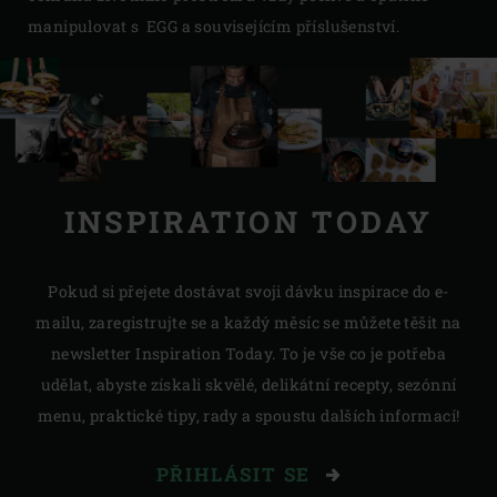
nebo nízko zavěšenými větvemi.
manipulovat s EGG a souvisejícím příslušenství.
EGG je určeno pro použití v kovovém pojízdném stojanu
nebo ve speciálním vestavěném stolu, takže pod EGG je
prázdný prostor. Nikdy neumisťujte EGG kdekoli poblíž
úložného prostoru, který by mohl obsahovat hořlavé
látky.
INSPIRATION TODAY
Pokud si přejete dostávat svoji dávku inspirace do e-
mailu, zaregistrujte se a každý měsíc se můžete těšit na
newsletter Inspiration Today. To je vše co je potřeba
udělat, abyste získali skvělé, delikátní recepty, sezónní
menu, praktické tipy, rady a spoustu dalších informací!
PŘIHLÁSIT SE