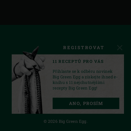
REGISTROVAT
11 RECEPTŮ PRO VÁS
Přihlaste se k odběru novinek
Big Green Egg a získejte ihned e-
knihu s 11 nejchutnějšími
recepty Big Green Egg!
FACEBOOK
INSTAGRAM
YOUTUBE
ANO, PROSÍM
PRIVACY STATEMENT
© 2026 Big Green Egg.