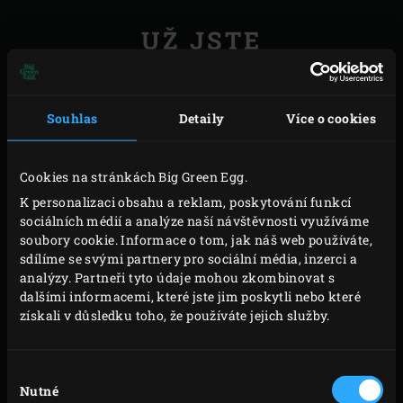
UŽ JSTE
ZAREGISTROVALI SVÉ
EGG?
Souhlas
Detaily
Více o cookies
V okamžiku, kdy jse zakoupili Big Green Egg,
získáváte
záruku a rozsáhlý servis
. Není to skvělé? A
Cookies na stránkách Big Green Egg.
navíc je to velmi snadné. Po dokončení registrace
K personalizaci obsahu a reklam, poskytování funkcí
obdržíte e-mailem potvrzení. Ujistěte se, že je vše v
sociálních médií a analýze naší návštěvnosti využíváme
pořádku, naposledy zkontrolujte, uschovejte si doklad o
soubory cookie. Informace o tom, jak náš web používáte,
sdílíme se svými partnery pro sociální média, inzerci a
koupi a zaplacení, a potvrzovací e-mail uložte.
analýzy. Partneři tyto údaje mohou zkombinovat s
dalšími informacemi, které jste jim poskytli nebo které
REGISTRACE
získali v důsledku toho, že používáte jejich služby.
BEZPEČNOSTNÍ TIPY
Výběr
Nutné
souhlasu