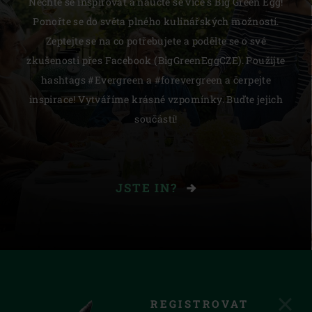
Nechte se inspirovat a naučte se více s Big Green Egg!
Ponořte se do světa plného kulinářských možností.
Zeptejte se na co potřebujete a podělte se o své
zkušenosti přes Facebook (BigGreenEggCZE). Použijte
hashtags #Evergreen a #forevergreen a čerpejte
inspirace! Vytváříme krásné vzpomínky. Buďte jejich
součástí!
JSTE IN?
REGISTROVAT