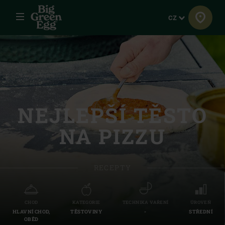
Menu
Jazyk
CZ
NEJLEPŠÍ TĚSTO
NA PIZZU
RECEPTY
CHOD
KATEGORIE
TECHNIKA VAŘENÍ
ÚROVEŇ
HLAVNÍ CHOD,
TĚSTOVINY
-
STŘEDNÍ
OBĚD