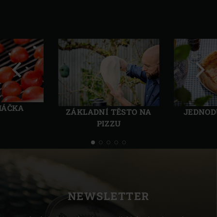
Předchozí
Další
MÁČKA
ZÁKLADNÍ TĚSTO NA
JEDNOD
PIZZU
NEWSLETTER