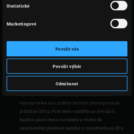
uhníst. Nechte ho hníst asi 7 minut a občas přidejte
Statistické
trochu zbývající vody; kapku vody si nechte na
pozdější přidání soli.
Marketingové
Do mísy nalijte poslední trochu vody a přidejte sůl.
Zapněte robota na střední rychlost a hněťte ještě asi
3 minuty, dokud se nevstřebá všechna voda a
Povolit vše
nevytvoří se hladká a pružná koule těsta. Těsto se
pak již nebude lepit na stěny mísy.
Povolit výběr
Vložte těsto do mísy a přikryjte je potravinovou
fólií. Nechte ho 15-20 minut odpočívat při pokojové
Odmítnout
teplotě.
Vyklopte těsto na pracovní plochu a pomocí
vykrajovátka ho rozdělte na čtyři stejné porce po
přibližně 250 g. Poté těsto rozdělte na dvě části.
Každou porci těsta rozválejte a vložte do
uzavíratelné plastové nádoby o rozměrech asi 25 x