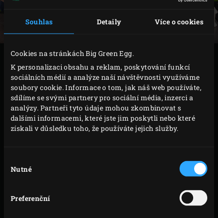
Souhlas
Detaily
Více o cookies
Cookies na stránkách Big Green Egg.
PŘÍPRAVA
K personalizaci obsahu a reklam, poskytování funkcí
sociálních médií a analýze naší návštěvnosti využíváme
Předpracované těsto rozlámejte na kousky a
soubory cookie. Informace o tom, jak náš web používáte,
sdílíme se svými partnery pro sociální média, inzerci a
rovnoměrně je přidejte do mísy robota s hákem na
analýzy. Partneři tyto údaje mohou zkombinovat s
těsto; toto těsto se obtížně hněte ručně a voda se
dalšími informacemi, které jste jim poskytli nebo které
lépe vstřebává, pokud použijete kuchyňského
získali v důsledku toho, že používáte jejich služby.
robota. Nadrobte do mísy droždí. V teplý den je
třeba použít méně droždí než v chladnější den. Do
Výběr
předkynutého těsta nalijte kapku ze 120 g vody,
Nutné
souhlasu
zapněte robota na nízké otáčky a nalijte do mísy
další vodu. V případě potřeby přidejte do mísy velmi
Preferenční
malé množství mouky, abyste mu “pomohli” těsto