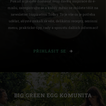
Pokud si přejete dostávat svoji dávku inspirace do e-
mailu, zaregistrujte se a každý měsíc se můžete těšit na
newsletter Inspiration Today. To je vše co je potřeba
udělat, abyste získali skvělé, delikátní recepty, sezónní
menu, praktické tipy, rady a spoustu dalších informací!
PŘIHLÁSIT SE
BIG GREEN EGG KOMUNITA