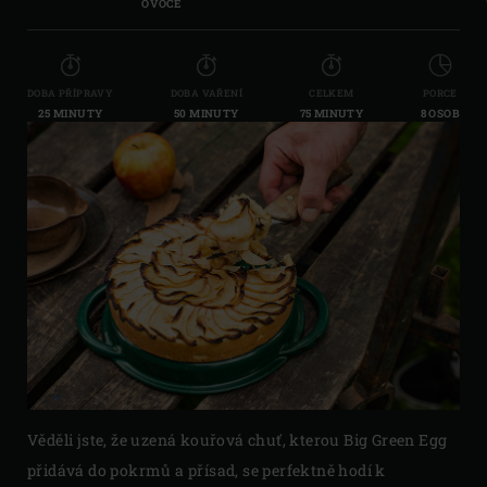
OVOCE
DOBA PŘÍPRAVY
DOBA VAŘENÍ
CELKEM
PORCE
25 MINUTY
50 MINUTY
75 MINUTY
8 OSOB
Věděli jste, že uzená kouřová chuť, kterou Big Green Egg
přidává do pokrmů a přísad, se perfektně hodí k