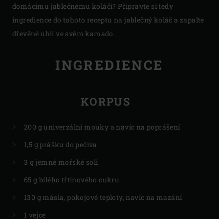
domácímu jablečnému koláči? Připravte si tedy
ingredience do tohoto receptu na jablečný koláč a zapalte
dřevěné uhlí ve svém kamado.
INGREDIENCE
KORPUS
200 g univerzální mouky a navíc na poprášení
1,5 g prášku do pečiva
3 g jemné mořské soli
65 g bílého třtinového cukru
130 g másla, pokojové teploty, navíc na mazání
1 vejce