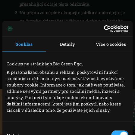
přesahující okraje těsta odřízněte.
Na přípravu náplně oloupejte jablka a nakrájejte je
na čtvrtky. Odstraňte jádřince a dužinu nakrájejte
na kostky asi 1 centimetr. Smíchejte je se zbytkem
přísad na náplň a náplň rozprostřete na připravené
Souhlas
Detaily
Více o cookies
těsto.
Omyjte a osušte jablko. Odstraňte jadřinec a
nakrájejte jablko na velmi tenké plátky. Plátky
Cookies na stránkách Big Green Egg.
naaranžujte v kruhovém vzoru na náplň a posypte
K personalizaci obsahu a reklam, poskytování funkcí
sociálních médií a analýze naší návštěvnosti využíváme
krystalovým cukrem.
soubory cookie. Informace o tom, jak náš web používáte,
sdílíme se svými partnery pro sociální média, inzerci a
analýzy. Partneři tyto údaje mohou zkombinovat s
dalšími informacemi, které jste jim poskytli nebo které
získali v důsledku toho, že používáte jejich služby.
Výběr