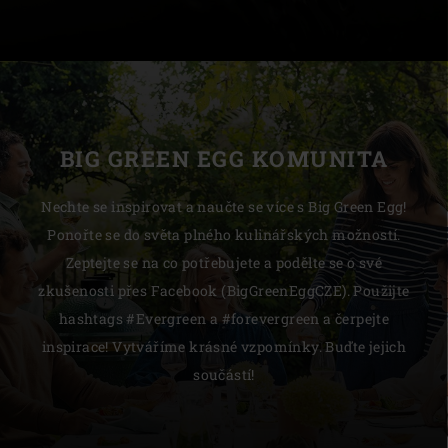
BIG GREEN EGG KOMUNITA
Nechte se inspirovat a naučte se více s Big Green Egg!
Ponořte se do světa plného kulinářských možností.
Zeptejte se na co potřebujete a podělte se o své
zkušenosti přes Facebook (BigGreenEggCZE). Použijte
hashtags #Evergreen a #forevergreen a čerpejte
inspirace! Vytváříme krásné vzpomínky. Buďte jejich
součástí!