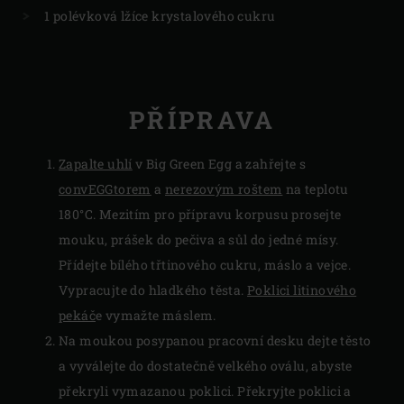
1 polévková lžíce krystalového cukru
PŘÍPRAVA
Zapalte uhlí
v Big Green Egg a zahřejte s
convEGGtorem
a
nerezovým roštem
na teplotu
180°C. Mezitím pro přípravu korpusu prosejte
mouku, prášek do pečiva a sůl do jedné mísy.
Přídejte bílého třtinového cukru, máslo a vejce.
Vypracujte do hladkého těsta.
Poklici litinového
pekáč
e vymažte máslem.
Na moukou posypanou pracovní desku dejte těsto
a vyválejte do dostatečně velkého oválu, abyste
překryli vymazanou poklici. Překryjte poklici a