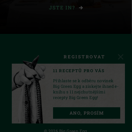
JSTE IN?
REGISTROVAT
11 RECEPTŮ PRO VÁS
Přihlaste se k odběru novinek
Big Green Egg a získejte ihned e-
knihu s 11 nejchutnějšími
recepty Big Green Egg!
FACEBOOK
INSTAGRAM
YOUTUBE
ANO, PROSÍM
PRIVACY STATEMENT
© 2026 Big Green Egg.