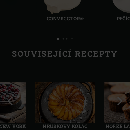
Předchozí
Další
CONVEGGTOR®
PEČÍ
SOUVISEJÍCÍ RECEPTY
Předchozí
Další
 NEW YORK
HRUŠKOVÝ KOLÁČ
HORKÉ LÁ