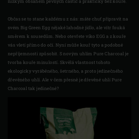
nízkým obsahem pevných částic a prakticky bez kouře.
Občas se to stane každému z nás: máte chuť připravit na
svém Big Green Egg nějaké lahodné jídlo, ale vítr fouká
směrem k sousedům. Nebo otevřete víko EGG a z kouře
vás vletí přímo do očí. Nyní může kouř tyto a podobné
nepříjemnosti způsobit. S novým uhlím Pure Charcoal je
tvorba kouře minulostí. Skvělá vlastnost tohoto
ekologicky vyráběného, šetrného, a proto jedinečného
dřevěného uhlí. Ale v čem přesně je dřevěné uhlí Pure
Charcoal tak jedinečné?