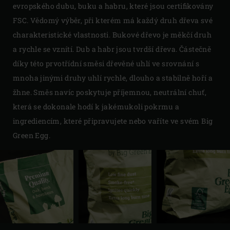
evropského dubu, buku a habru, které jsou certifikovány
FSC. Vědomý výběr, při kterém má každý druh dřeva své
charakteristické vlastnosti. Bukové dřevo je měkčí druh
a rychle se vznítí. Dub a habr jsou tvrdší dřeva. Částečně
díky této prvotřídní směsi dřevěné uhlí ve srovnání s
mnoha jinými druhy uhlí rychle, dlouho a stabilně hoří a
žhne. Směs navíc poskytuje příjemnou, neutrální chuť,
která se dokonale hodí k jakémukoli pokrmu a
ingrediencím, které připravujete nebo vaříte ve svém Big
Green Egg.