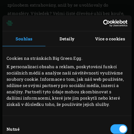
způsobem extrahovány, aniž by se uvolňovaly do
atmosféry. Výsledek? Velmi čisté dřevěné uhlí bez kouře,
bez dehtu a s o 62 % nižšími emisemi dusíku a 82 %
nižšími emisemi pevných částic (PM10 a méně) ve
srovnání s většinou dřevěných uhlí. Výsledky potvrdil Dr.
Souhlas
Detaily
Více o cookies
Ing. Mohammad Aleysa, vedoucí projektu pracovní
skupiny pro energetické využití biomasy ve
Cookies na stránkách Big Green Egg.
Fraunhoferově institutu ve Stuttgartu, který se svým
K personalizaci obsahu a reklam, poskytování funkcí
týmem provedl rozsáhlý výzkum dřevěného uhlí.
sociálních médií a analýze naší návštěvnosti využíváme
soubory cookie. Informace o tom, jak náš web používáte,
sdílíme se svými partnery pro sociální média, inzerci a
VÝZKUM TRVAL ŘADU
analýzy. Partneři tyto údaje mohou zkombinovat s
LET
dalšími informacemi, které jste jim poskytli nebo které
získali v důsledku toho, že používáte jejich služby.
Realizaci tohoto inovativního uhlí předcházely roky
výzkumu. Jeho pyrolýza probíhá v patentovaných
Výběr
Nutné
souhlasu
retortových pecích. To neznamená, že každé dřevěné uhlí