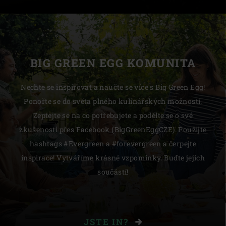
BIG GREEN EGG KOMUNITA
Nechte se inspirovat a naučte se více s Big Green Egg!
Ponořte se do světa plného kulinářských možností.
Zeptejte se na co potřebujete a podělte se o své
zkušenosti přes Facebook (BigGreenEggCZE). Použijte
hashtags #Evergreen a #forevergreen a čerpejte
inspirace! Vytváříme krásné vzpomínky. Buďte jejich
součástí!
JSTE IN?