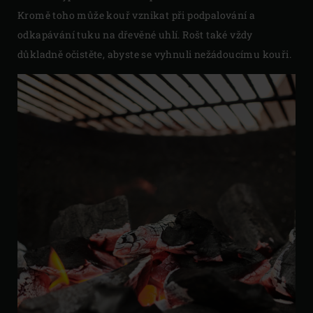
Kromě toho může kouř vznikat při podpalování a
odkapávání tuku na dřevěné uhlí. Rošt také vždy
důkladně očistěte, abyste se vyhnuli nežádoucímu kouři.