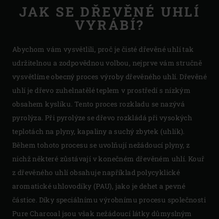
JAK SE DŘEVĚNÉ UHLÍ
VYRÁBÍ?
Abychom vám vysvětlili, proč je čisté dřevěné uhlí tak
udržitelnou a zodpovědnou volbou, nejprve vám stručně
vysvětlíme obecný proces výroby dřevěného uhlí. Dřevěné
uhlí je dřevo zuhelnatělé teplem v prostředí s nízkým
obsahem kyslíku. Tento proces rozkladu se nazývá
pyrolýza. Při pyrolýze se dřevo rozkládá při vysokých
teplotách na plyny, kapaliny a suchý zbytek (uhlík).
Během tohoto procesu se uvolňují nežádoucí plyny, z
nichž některé zůstávají v konečném dřevěném uhlí. Kouř
z dřevěného uhlí obsahuje například polycyklické
aromatické uhlovodíky (PAU), jako je dehet a pevné
částice. Díky speciálnímu výrobnímu procesu společnosti
Pure Charcoal jsou však nežádoucí látky důmyslným