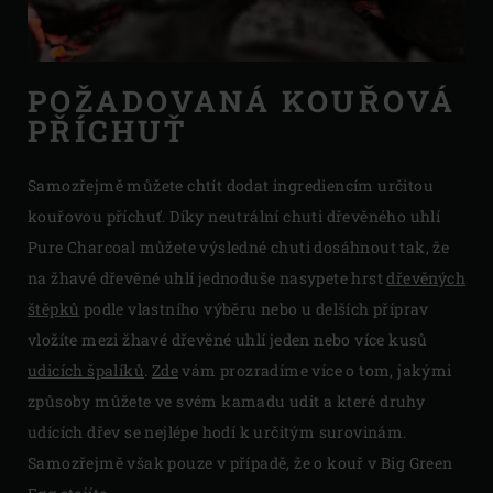
POŽADOVANÁ KOUŘOVÁ
PŘÍCHUŤ
Samozřejmě můžete chtít dodat ingrediencím určitou
kouřovou příchuť. Díky neutrální chuti dřevěného uhlí
Pure Charcoal můžete výsledné chuti dosáhnout tak, že
na žhavé dřevěné uhlí jednoduše nasypete hrst
dřevěných
štěpků
podle vlastního výběru nebo u delších příprav
vložíte mezi žhavé dřevěné uhlí jeden nebo více kusů
udicích špalíků
.
Zde
vám prozradíme více o tom, jakými
způsoby můžete ve svém kamadu udit a které druhy
udících dřev se nejlépe hodí k určitým surovinám.
Samozřejmě však pouze v případě, že o kouř v Big Green